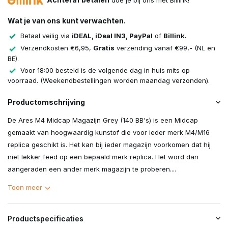
doe je bij ons met Billink!
Wat je van ons kunt verwachten.
Betaal veilig via
iDEAL, iDeal IN3, PayPal
of
Billink.
Verzendkosten €6,95,
Gratis
verzending vanaf €99,- (NL en
BE).
Voor 18:00 besteld is de volgende dag in huis mits op
voorraad. (Weekendbestellingen worden maandag verzonden).
Productomschrijving
De Ares M4 Midcap Magazijn Grey (140 BB's) is een Midcap
gemaakt van hoogwaardig kunstof die voor ieder merk M4/M16
replica geschikt is. Het kan bij ieder magazijn voorkomen dat hij
niet lekker feed op een bepaald merk replica. Het word dan
aangeraden een ander merk magazijn te proberen....
Toon meer
Productspecificaties