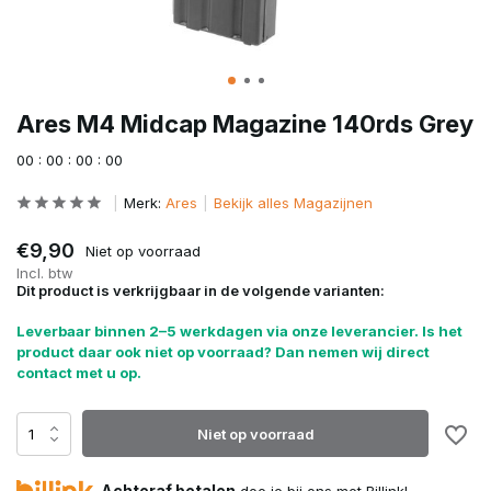
Ares M4 Midcap Magazine 140rds Grey
0
0
:
0
0
:
0
0
:
0
0
Merk:
Ares
Bekijk alles Magazijnen
€9,90
Niet op voorraad
Incl. btw
Dit product is verkrijgbaar in de volgende varianten:
Leverbaar binnen 2–5 werkdagen via onze leverancier. Is het
product daar ook niet op voorraad? Dan nemen wij direct
contact met u op.
Niet op voorraad
Achteraf betalen