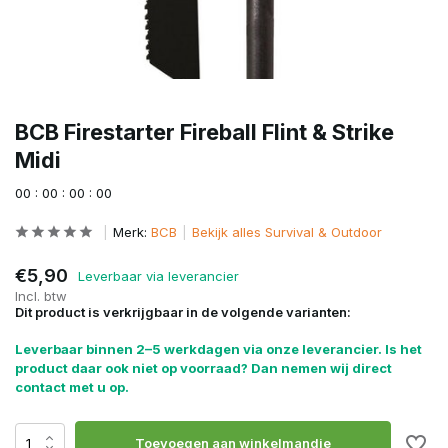
BCB Firestarter Fireball Flint & Strike
Midi
0
0
:
0
0
:
0
0
:
0
0
Merk:
BCB
Bekijk alles Survival & Outdoor
€5,90
Leverbaar via leverancier
Incl. btw
Dit product is verkrijgbaar in de volgende varianten:
Leverbaar binnen 2–5 werkdagen via onze leverancier. Is het
product daar ook niet op voorraad? Dan nemen wij direct
contact met u op.
Toevoegen aan winkelmandje