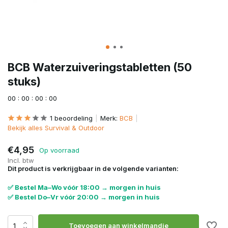
BCB Waterzuiveringstabletten (50
stuks)
0
0
:
0
0
:
0
0
:
0
0
1 beoordeling
Merk:
BCB
Bekijk alles Survival & Outdoor
€4,95
Op voorraad
Incl. btw
Dit product is verkrijgbaar in de volgende varianten:
✅ Bestel Ma–Wo vóór 18:00 → morgen in huis
✅ Bestel Do–Vr vóór 20:00 → morgen in huis
Toevoegen aan winkelmandje