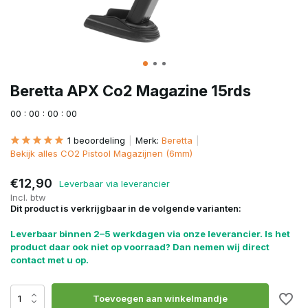
Beretta APX Co2 Magazine 15rds
0
0
:
0
0
:
0
0
:
0
0
1 beoordeling
Merk:
Beretta
Bekijk alles CO2 Pistool Magazijnen (6mm)
€12,90
Leverbaar via leverancier
Incl. btw
Dit product is verkrijgbaar in de volgende varianten:
Leverbaar binnen 2–5 werkdagen via onze leverancier. Is het
product daar ook niet op voorraad? Dan nemen wij direct
contact met u op.
Toevoegen aan winkelmandje