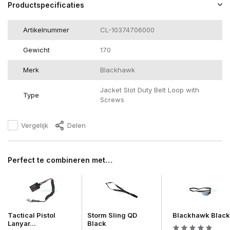
Productspecificaties
Artikelnummer
CL-10374706000
Gewicht
170
Merk
Blackhawk
Jacket Slot Duty Belt Loop with
Type
Screws
Vergelijk
Delen
Perfect te combineren met…
Tactical Pistol
Storm Sling QD
Blackhawk Black
Lanyar...
Black