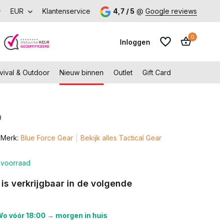
p met voordeel – Gratis verzending vanaf €99,-
EUR
Klantenservice
4,7 / 5
@
Google reviews
Bezoek onze 
0
Inloggen
vival & Outdoor
Nieuw binnen
Outlet
Gift Card
0
Account aanmaken
Merk:
Blue Force Gear
Bekijk alles Tactical Gear
Account aanmaken
voorraad
 is verkrijgbaar in de volgende
o vóór 18:00 → morgen in huis