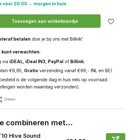
r vóór 20:00 → morgen in huis
Toevoegen aan winkelmandje
teraf betalen
doe je bij ons met Billink!
s kunt verwachten.
g via
iDEAL, iDeal IN3, PayPal
of
Billink.
ten €6,95,
Gratis
verzending vanaf €99,- (NL en BE).
besteld is de volgende dag in huis mits op voorraad.
llingen worden maandag verzonden).
Delen
 te combineren met…
T10 Hive Sound