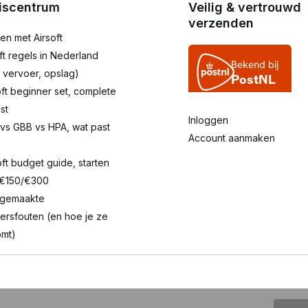
iscentrum
Veilig & vertrouwd
verzenden
en met Airsoft
oft regels in Nederland
 vervoer, opslag)
oft beginner set, complete
st
Inloggen
 vs GBB vs HPA, wat past
Account aanmaken
oft budget guide, starten
 €150/€300
lgemaakte
ersfouten (en hoe je ze
mt)