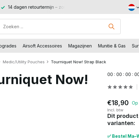
14 dagen retourtermijn – zonder gedoe, zonder stress.
Sho
Upgrades
Airsoft Accessoires
Magazijnen
Munitie & Gas
Sur
Medic/Utility Pouches
Tourniquet Now! Strap Black
urniquet Now!
0
0
:
0
0
:
0
0
:
0
€18,90
Op 
Incl. btw
Dit product
varianten:
✅ Bestel Ma–W