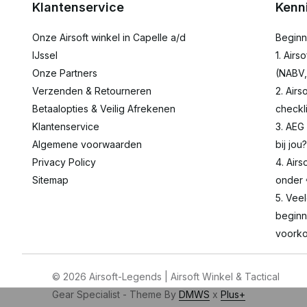
Klantenservice
Kenn
Onze Airsoft winkel in Capelle a/d
Beginn
IJssel
1. Airs
Onze Partners
(NABV,
Verzenden & Retourneren
2. Airs
Betaalopties & Veilig Afrekenen
checkli
Klantenservice
3. AEG
Algemene voorwaarden
bij jou?
Privacy Policy
4. Airs
Sitemap
onder
5. Vee
beginn
voorko
© 2026 Airsoft-Legends | Airsoft Winkel & Tactical
Gear Specialist - Theme By
DMWS
x
Plus+