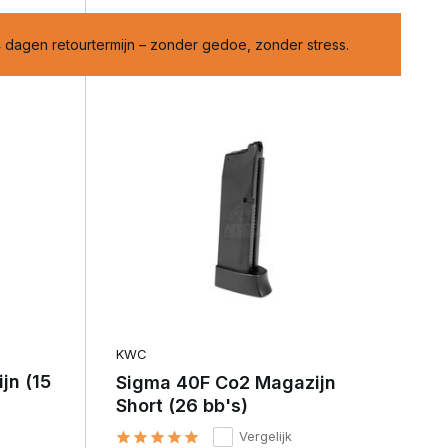
onder stress.
Shop met voordeel – Gratis verzending
KWC
jn (15
Sigma 40F Co2 Magazijn
Short (26 bb's)
Vergelijk