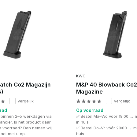
KWC
atch Co2 Magazijn
M&P 40 Blowback Co2
s)
Magazine
Vergelijk
Vergelijk
aad
Op voorraad
 binnen 2–5 werkdagen via
✅ Bestel Ma–Wo vóór 18:00 → 
ancier. Is het product daar
in huis
op voorraad? Dan nemen wij
✅ Bestel Do–Vr vóór 20:00 → m
tact met u op.
huis