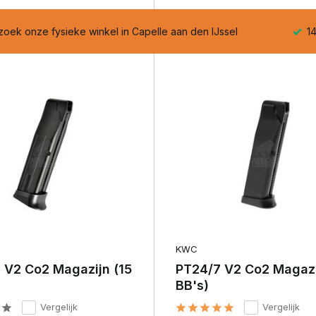
 den IJssel
14 dagen retourtermijn – zonder gedoe, z
KWC
 V2 Co2 Magazijn (15
PT24/7 V2 Co2 Magazi
BB's)
Vergelijk
Vergelijk