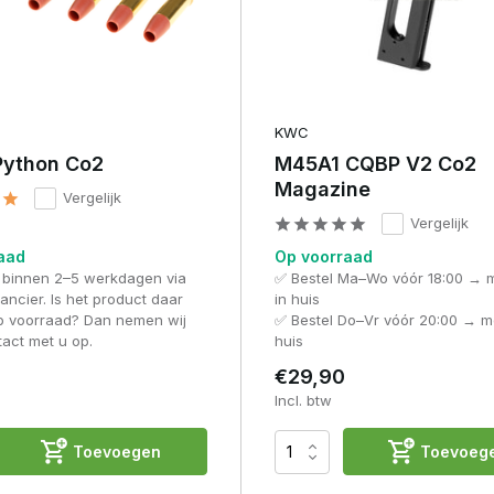
KWC
Python Co2
M45A1 CQBP V2 Co2
Magazine
Vergelijk
Vergelijk
aad
Op voorraad
 binnen 2–5 werkdagen via
✅ Bestel Ma–Wo vóór 18:00 → 
ancier. Is het product daar
in huis
op voorraad? Dan nemen wij
✅ Bestel Do–Vr vóór 20:00 → m
tact met u op.
huis
€29,90
Incl. btw
Toevoegen
Toevoeg