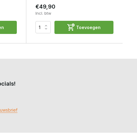
€49,90
Incl. btw
en
Toevoegen
cials!
euwsbrief