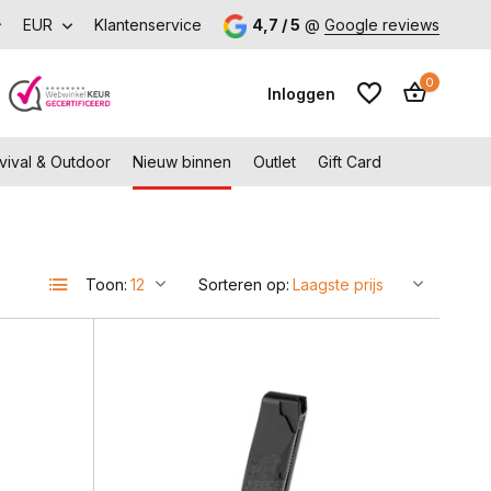
p met voordeel – Gratis verzending vanaf €99,-
EUR
Klantenservice
4,7 / 5
@
Google reviews
Bezoek onze 
0
Inloggen
vival & Outdoor
Nieuw binnen
Outlet
Gift Card
Toon:
Sorteren op:
Account aanmaken
Account aanmaken