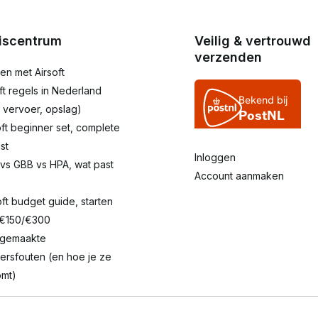
iscentrum
Veilig & vertrouwd
verzenden
en met Airsoft
oft regels in Nederland
 vervoer, opslag)
oft beginner set, complete
st
Inloggen
 vs GBB vs HPA, wat past
Account aanmaken
oft budget guide, starten
 €150/€300
lgemaakte
ersfouten (en hoe je ze
mt)