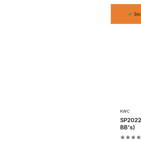
naf €99,-
Bezoek onze fysieke winkel in Capelle aan
KWC
SP2022
BB's)