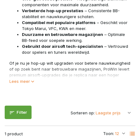
componenten voor maximale duurzaamheid.
Verbeterde hop-up prestaties
– Consistente BB-
stabiliteit en nauwkeurigere schoten.
Compatibel met populaire platforms
– Geschikt voor
Tokyo Marui, VFC, KWA en meer.
Duurzame en betrouwbare magazijnen
– Optimale
BB-feed voor soepele werking.
Gebruikt door airsoft tech-specialisten
– Vertrouwd
door spelers en tuners wereldwijd.
Of je nu je hop-up wilt upgraden voor betere nauwkeurigheid
of op zoek bent naar betrouwbare magazijnen, ProWin levert
premium airsoft-upgrades die je replica naar een hoger
niveau tillen. Ontdek het assortiment en ervaar topprestaties!
Lees meer
Filter
Sorteren op:
Toon:
1 product