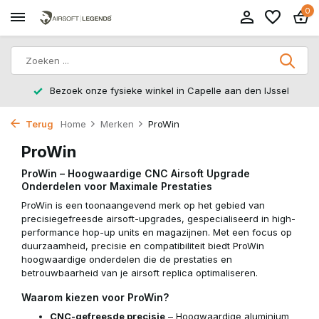
0
 IJssel
14 dagen retourtermijn – zonder gedoe, zonder st
Terug
Home
Merken
ProWin
ProWin
ProWin – Hoogwaardige CNC Airsoft Upgrade
Onderdelen voor Maximale Prestaties
ProWin is een toonaangevend merk op het gebied van
precisiegefreesde airsoft-upgrades, gespecialiseerd in high-
performance hop-up units en magazijnen. Met een focus op
duurzaamheid, precisie en compatibiliteit biedt ProWin
hoogwaardige onderdelen die de prestaties en
betrouwbaarheid van je airsoft replica optimaliseren.
Waarom kiezen voor ProWin?
CNC-gefreesde precisie
– Hoogwaardige aluminium