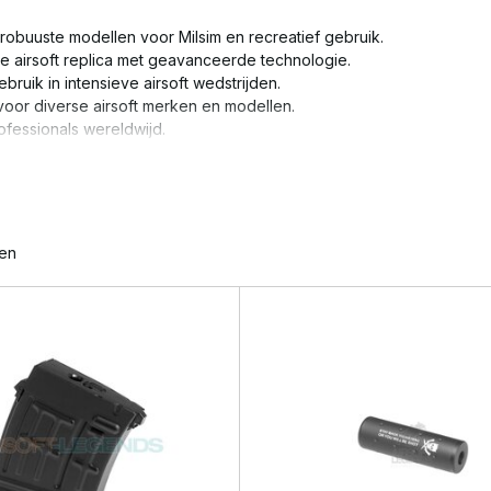
robuuste modellen voor Milsim en recreatief gebruik.
je airsoft replica met geavanceerde technologie.
ruik in intensieve airsoft wedstrijden.
voor diverse airsoft merken en modellen.
ofessionals wereldwijd.
e onderdelen die maximale prestaties en realisme bieden!
ten