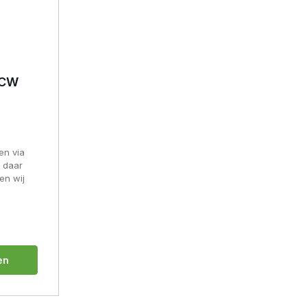
CCW
en via
t daar
en wij
en