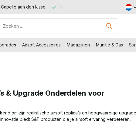
Capelle aan den IJssel
14 dagen retourtermijn – zonder gedoe
Upgrades
Airsoft Accessoires
Magazijnen
Munitie & Gas
Sur
a’s & Upgrade Onderdelen voor
kend om zijn realistische airsoft replica’s en hoogwaardige upgrad
nnovatie biedt S&T producten die je airsoft ervaring verbeteren,