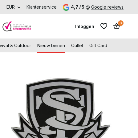
, zonder stress.
EUR
Klantenservice
Shop met voordeel – Gratis verzending vana
4,7 / 5
@
Google reviews
0
Inloggen
vival & Outdoor
Nieuw binnen
Outlet
Gift Card
Account aanmaken
Account aanmaken
e