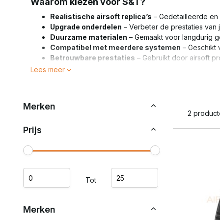
Waarom kiezen voor S&T?
Realistische airsoft replica’s
– Gedetailleerde en 
Upgrade onderdelen
– Verbeter de prestaties van 
Duurzame materialen
– Gemaakt voor langdurig geb
Compatibel met meerdere systemen
– Geschikt 
Betrouwbare prestaties
– Gebruikt door airsoft pr
Lees meer
Kies voor S&T – voor premium airsoft replica’s en upgrad
Merken
2 produc
Prijs
Tot
Merken