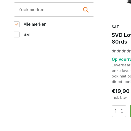
Alle merken
S&T
S&T
SVD Lo
80rds
Op voorr
Leverbaar
onze lever
ook niet 
direct con
€19,90
Incl. btw