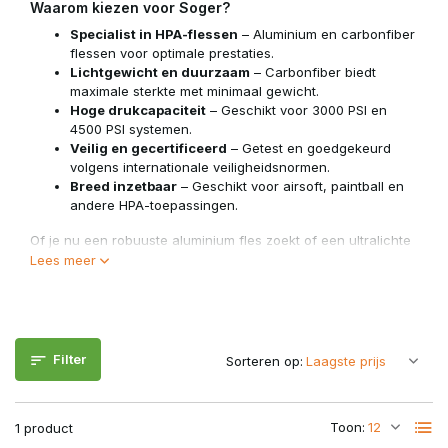
Waarom kiezen voor Soger?
Specialist in HPA-flessen
– Aluminium en carbonfiber
flessen voor optimale prestaties.
Lichtgewicht en duurzaam
– Carbonfiber biedt
maximale sterkte met minimaal gewicht.
Hoge drukcapaciteit
– Geschikt voor 3000 PSI en
4500 PSI systemen.
Veilig en gecertificeerd
– Getest en goedgekeurd
volgens internationale veiligheidsnormen.
Breed inzetbaar
– Geschikt voor airsoft, paintball en
andere HPA-toepassingen.
Of je nu een robuuste aluminium fles zoekt of een ultralichte
carbonfiber variant voor maximale mobiliteit, Soger biedt de
Lees meer
perfecte oplossing voor elke HPA-gebruiker. Ontdek het
assortiment en ervaar betrouwbare luchtvoorziening op het
veld!
Filter
Sorteren op:
Toon:
1 product