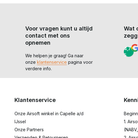
Voor vragen kunt u altijd
Wat 
contact met ons
zegg
opnemen
4,7 /
5
We helpen je graag! Ga naar
onze
klantenservice
pagina voor
verdere info.
Klantenservice
Kenn
Onze Airsoft winkel in Capelle a/d
Beginn
IJssel
1. Airs
Onze Partners
(NABV,
Verzenden & Retourneren
2. Airs