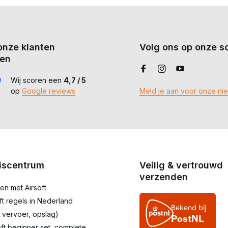
onze klanten
Volg ons op onze so
en
Wij scoren een
4,7 / 5
op
Google reviews
Meld je aan voor onze ni
iscentrum
Veilig & vertrouwd
verzenden
en met Airsoft
oft regels in Nederland
 vervoer, opslag)
oft beginner set, complete