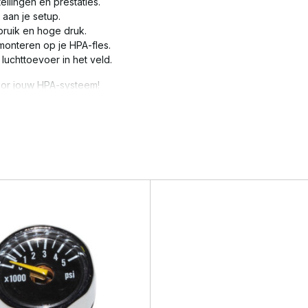
ellingen en prestaties.
 aan je setup.
bruik en hoge druk.
monteren op je HPA-fles.
luchttoevoer in het veld.
voor jouw HPA-systeem!