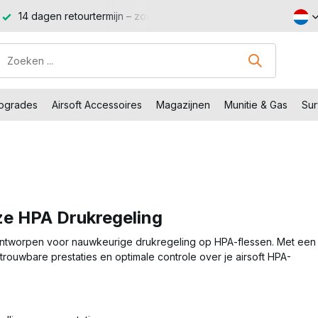
r gedoe, zonder stress.
Shop met voordeel – Gratis verzendi
Upgrades
Airsoft Accessoires
Magazijnen
Munitie & Gas
Sur
ze HPA Drukregeling
 ontworpen voor nauwkeurige drukregeling op HPA-flessen. Met een
rouwbare prestaties en optimale controle over je airsoft HPA-