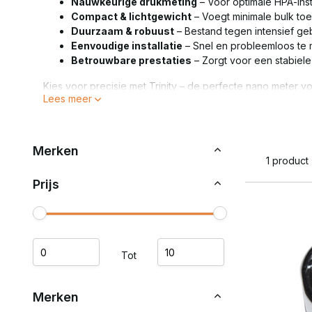
Nauwkeurige drukmeting
– Voor optimale HPA-inst
Compact & lichtgewicht
– Voegt minimale bulk toe
Duurzaam & robuust
– Bestand tegen intensief ge
Eenvoudige installatie
– Snel en probleemloos te 
Betrouwbare prestaties
– Zorgt voor een stabiele 
Kies voor precisie met Trinity – de perfecte nano meter 
Lees meer
Merken
1 product
Prijs
Tot
Merken