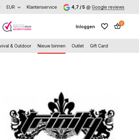
ng vanaf €99,-
EUR
Klantenservice
Bezoek onze fysieke winkel in Capelle aan den
4,7 / 5
@
Google reviews
0
Inloggen
vival & Outdoor
Nieuw binnen
Outlet
Gift Card
Account aanmaken
Account aanmaken