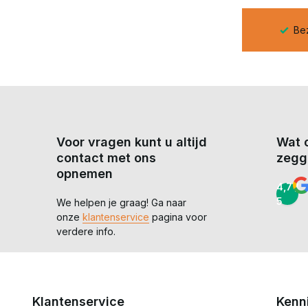
p met voordeel – Gratis verzending vanaf €99,-
Bez
Voor vragen kunt u altijd
Wat 
contact met ons
zegg
opnemen
4,7 /
5
We helpen je graag! Ga naar
onze
klantenservice
pagina voor
verdere info.
Klantenservice
Kenn