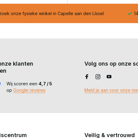
oek onze fysieke winkel in Capelle aan den IJssel
14
onze klanten
Volg ons op onze so
en
Wij scoren een
4,7 / 5
op
Google reviews
Meld je aan voor onze ni
iscentrum
Veilig & vertrouwd