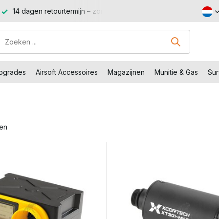
14 dagen retourtermijn – zonder gedoe, zonder stress.
Sho
Upgrades
Airsoft Accessoires
Magazijnen
Munitie & Gas
Sur
ten