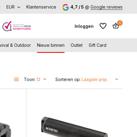
p met voordeel – Gratis verzending vanaf €99,-
EUR
Klantenservice
4,7 / 5
@
Google reviews
Bezoek onze 
0
Inloggen
vival & Outdoor
Nieuw binnen
Outlet
Gift Card
Toon:
Sorteren op:
Account aanmaken
Account aanmaken