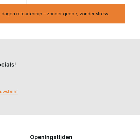
 dagen retourtermijn – zonder gedoe, zonder stress.
cials!
euwsbrief
Openingstijden