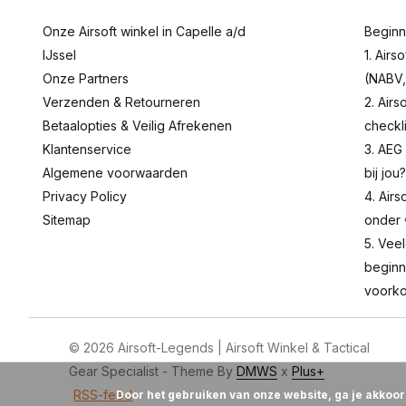
Onze Airsoft winkel in Capelle a/d
Beginn
IJssel
1. Airs
Onze Partners
(NABV,
Verzenden & Retourneren
2. Airs
Betaalopties & Veilig Afrekenen
checkli
Klantenservice
3. AEG
Algemene voorwaarden
bij jou?
Privacy Policy
4. Airs
Sitemap
onder
5. Vee
beginn
voorko
© 2026 Airsoft-Legends | Airsoft Winkel & Tactical
Gear Specialist - Theme By
DMWS
x
Plus+
RSS-feed
Door het gebruiken van onze website, ga je akkoo