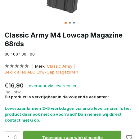
Classic Army M4 Lowcap Magazine
68rds
0
0
:
0
0
:
0
0
:
0
0
Merk:
Classic Army
Bekijk alles AEG Low-Cap Magazijnen
€16,90
Leverbaar via leverancier
Incl. btw
Dit product is verkrijgbaar in de volgende varianten:
Leverbaar binnen 2–5 werkdagen via onze leverancier. Is het
product daar ook niet op voorraad? Dan nemen wij direct
contact met u op.
Toevoegen aan winkelmandje