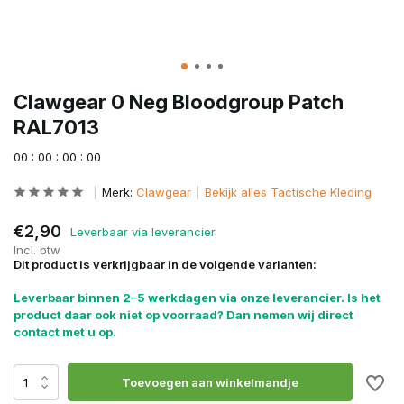
Clawgear 0 Neg Bloodgroup Patch
RAL7013
0
0
:
0
0
:
0
0
:
0
0
Merk:
Clawgear
Bekijk alles Tactische Kleding
€2,90
Leverbaar via leverancier
Incl. btw
Dit product is verkrijgbaar in de volgende varianten:
Leverbaar binnen 2–5 werkdagen via onze leverancier. Is het
product daar ook niet op voorraad? Dan nemen wij direct
contact met u op.
Toevoegen aan winkelmandje