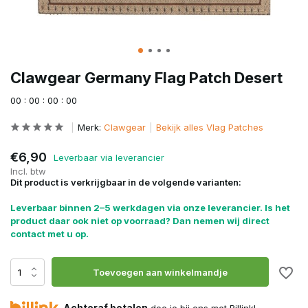
Clawgear Germany Flag Patch Desert
0
0
:
0
0
:
0
0
:
0
0
Merk:
Clawgear
Bekijk alles Vlag Patches
€6,90
Leverbaar via leverancier
Incl. btw
Dit product is verkrijgbaar in de volgende varianten:
Leverbaar binnen 2–5 werkdagen via onze leverancier. Is het
product daar ook niet op voorraad? Dan nemen wij direct
contact met u op.
Toevoegen aan winkelmandje
Achteraf betalen