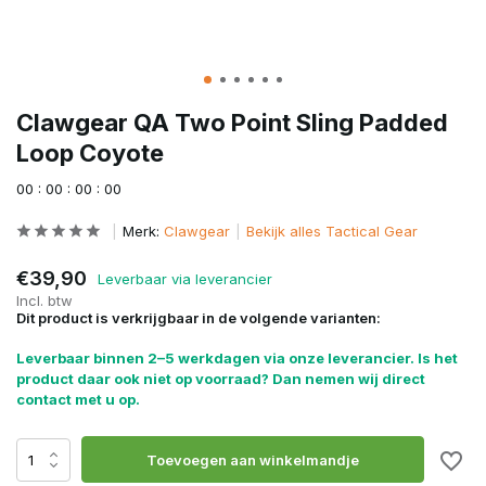
Clawgear QA Two Point Sling Padded
Loop Coyote
0
0
:
0
0
:
0
0
:
0
0
Merk:
Clawgear
Bekijk alles Tactical Gear
€39,90
Leverbaar via leverancier
Incl. btw
Dit product is verkrijgbaar in de volgende varianten:
Leverbaar binnen 2–5 werkdagen via onze leverancier. Is het
product daar ook niet op voorraad? Dan nemen wij direct
contact met u op.
Toevoegen aan winkelmandje