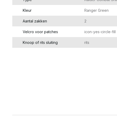
Kleur
Ranger Green
Aantal zakken
2
Velcro voor patches
icon-yes-circle-fill
Knoop of rits sluiting
rits