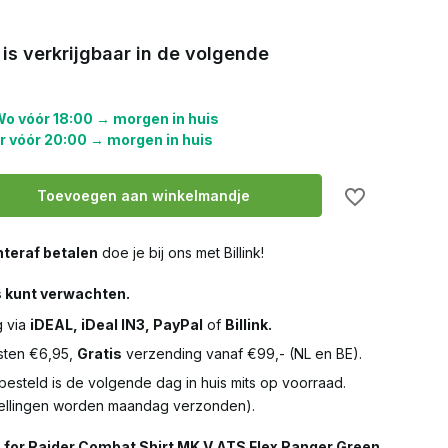
 is verkrijgbaar in de volgende
o vóór 18:00 → morgen in huis
r vóór 20:00 → morgen in huis
Toevoegen aan winkelmandje
teraf betalen
doe je bij ons met Billink!
s kunt verwachten.
g via
iDEAL, iDeal IN3, PayPal
of
Billink.
ten €6,95,
Gratis
verzending vanaf €99,- (NL en BE).
besteld is de volgende dag in huis mits op voorraad.
llingen worden maandag verzonden).
 for Raider Combat Shirt MK V ATS Flex Ranger Green