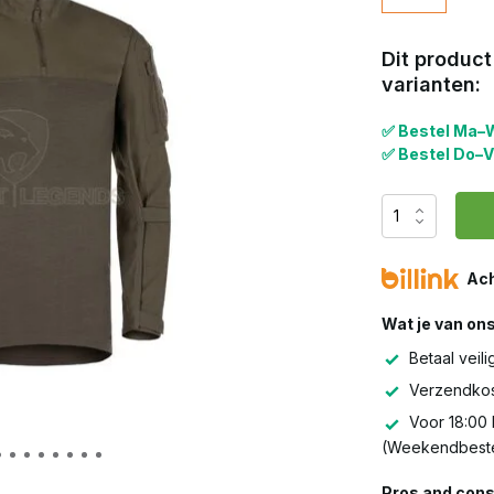
Dit product
varianten:
✅ Bestel Ma–W
✅ Bestel Do–V
Ach
Wat je van on
Betaal veili
Verzendkos
Voor 18:00 
(Weekendbeste
Pros and cons