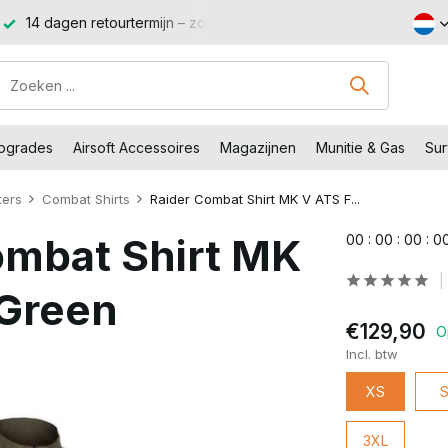
14 dagen retourtermijn – zonder gedoe, zonder stress.
Sho
Upgrades
Airsoft Accessoires
Magazijnen
Munitie & Gas
Sur
ters
Combat Shirts
Raider Combat Shirt MK V ATS F...
ombat Shirt MK
0
0
:
0
0
:
0
0
:
0
 Green
€129,90
O
Incl. btw
XS
3XL