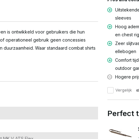
Uitstekende
sleeves
Hoog ademe
n is ontwikkeld voor gebruikers die hun
en chest ri
y of operationeel gebruik geen concessies
Zeer slijtv
en duurzaamheid. Waar standaard combat shirts
ellebogen
Comfort tij
outdoor ga
Hogere prij
Vergelijk
Perfect
rt MK V ATS Flex