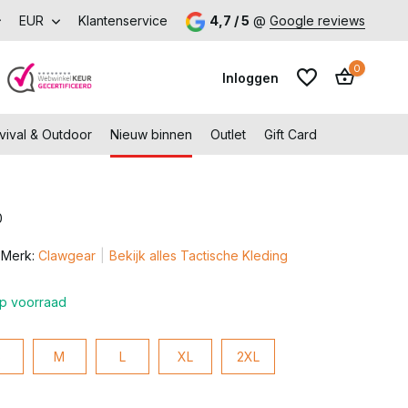
p met voordeel – Gratis verzending vanaf €99,-
EUR
Klantenservice
4,7 / 5
@
Google reviews
Bezoek onze 
0
Inloggen
vival & Outdoor
Nieuw binnen
Outlet
Gift Card
0
Account aanmaken
Merk:
Clawgear
Bekijk alles Tactische Kleding
Account aanmaken
p voorraad
S
M
L
XL
2XL