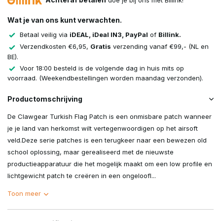
doe je bij ons met Billink!
Wat je van ons kunt verwachten.
Betaal veilig via
iDEAL, iDeal IN3, PayPal
of
Billink.
Verzendkosten €6,95,
Gratis
verzending vanaf €99,- (NL en
BE).
Voor 18:00 besteld is de volgende dag in huis mits op
voorraad. (Weekendbestellingen worden maandag verzonden).
Productomschrijving
De Clawgear Turkish Flag Patch is een onmisbare patch wanneer
je je land van herkomst wilt vertegenwoordigen op het airsoft
veld.Deze serie patches is een terugkeer naar een bewezen old
school oplossing, maar gerealiseerd met de nieuwste
productieapparatuur die het mogelijk maakt om een low profile en
lichtgewicht patch te creëren in een ongeloofl...
Toon meer