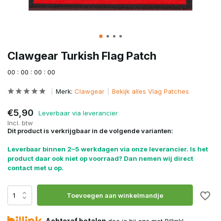
Clawgear Turkish Flag Patch
0
0
:
0
0
:
0
0
:
0
0
Merk:
Clawgear
Bekijk alles Vlag Patches
€5,90
Leverbaar via leverancier
Incl. btw
Dit product is verkrijgbaar in de volgende varianten:
Leverbaar binnen 2–5 werkdagen via onze leverancier. Is het
product daar ook niet op voorraad? Dan nemen wij direct
contact met u op.
Toevoegen aan winkelmandje
Achteraf betalen