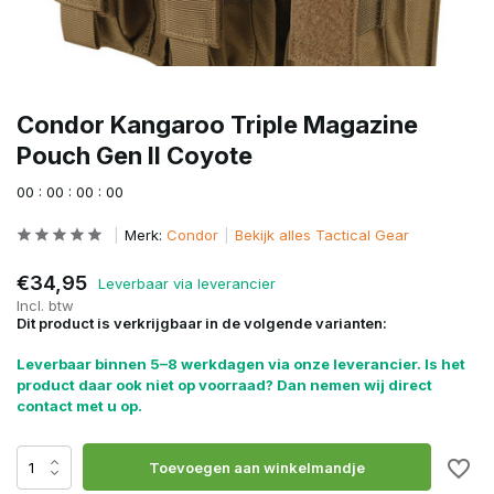
Condor Kangaroo Triple Magazine
Pouch Gen II Coyote
0
0
:
0
0
:
0
0
:
0
0
Merk:
Condor
Bekijk alles Tactical Gear
€34,95
Leverbaar via leverancier
Incl. btw
Dit product is verkrijgbaar in de volgende varianten:
Leverbaar binnen 5–8 werkdagen via onze leverancier. Is het
product daar ook niet op voorraad? Dan nemen wij direct
contact met u op.
Toevoegen aan winkelmandje