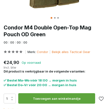
Condor M4 Double Open-Top Mag
Pouch OD Green
0
0
:
0
0
:
0
0
:
0
0
Merk:
Condor
Bekijk alles Tactical Gear
€24,90
Op voorraad
Incl. btw
Dit product is verkrijgbaar in de volgende varianten:
✅ Bestel Ma–Wo vóór 18:00 → morgen in huis
✅ Bestel Do–Vr vóór 20:00 → morgen in huis
Toevoegen aan winkelmandje