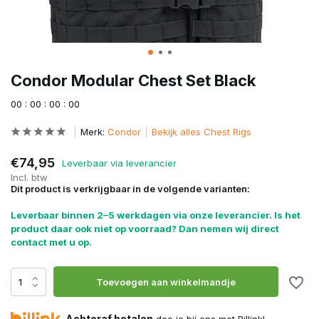
Condor Modular Chest Set Black
0
0
:
0
0
:
0
0
:
0
0
Merk:
Condor
Bekijk alles Chest Rigs
€74,95
Leverbaar via leverancier
Incl. btw
Dit product is verkrijgbaar in de volgende varianten:
Leverbaar binnen 2–5 werkdagen via onze leverancier. Is het
product daar ook niet op voorraad? Dan nemen wij direct
contact met u op.
Toevoegen aan winkelmandje
Achteraf betalen