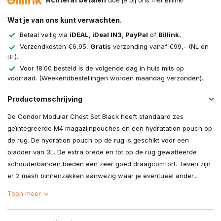
doe je bij ons met Billink!
Wat je van ons kunt verwachten.
Betaal veilig via
iDEAL, iDeal IN3, PayPal
of
Billink.
Verzendkosten €6,95,
Gratis
verzending vanaf €99,- (NL en
BE).
Voor 18:00 besteld is de volgende dag in huis mits op
voorraad. (Weekendbestellingen worden maandag verzonden).
Productomschrijving
De Condor Modular Chest Set Black heeft standaard zes
geïntegreerde M4 magazijnpouches en een hydratation pouch op
de rug. De hydration pouch op de rug is geschikt voor een
bladder van 3L. De extra brede en tot op de rug gewatteerde
schouderbanden bieden een zeer goed draagcomfort. Teven zijn
er 2 mesh binnenzakken aanwezig waar je eventueel ander...
Toon meer