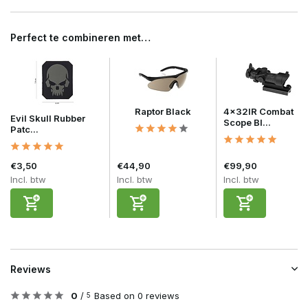
Perfect te combineren met…
Raptor Black
4x32IR Combat
Evil Skull Rubber
Scope Bl...
Patc...
€3,50
€44,90
€99,90
Incl. btw
Incl. btw
Incl. btw
Reviews
0
/
Based on 0 reviews
5