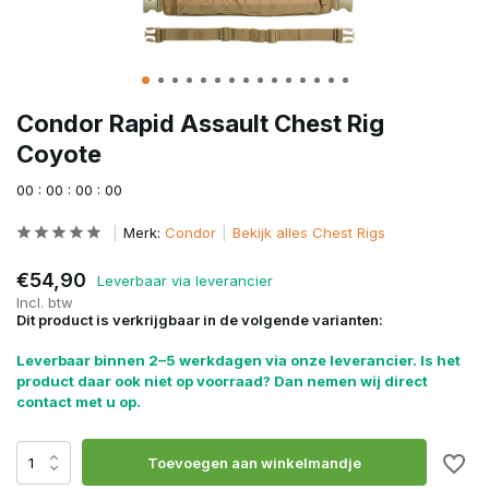
Condor Rapid Assault Chest Rig
Coyote
0
0
:
0
0
:
0
0
:
0
0
Merk:
Condor
Bekijk alles Chest Rigs
€54,90
Leverbaar via leverancier
Incl. btw
Dit product is verkrijgbaar in de volgende varianten:
Leverbaar binnen 2–5 werkdagen via onze leverancier. Is het
product daar ook niet op voorraad? Dan nemen wij direct
contact met u op.
Toevoegen aan winkelmandje