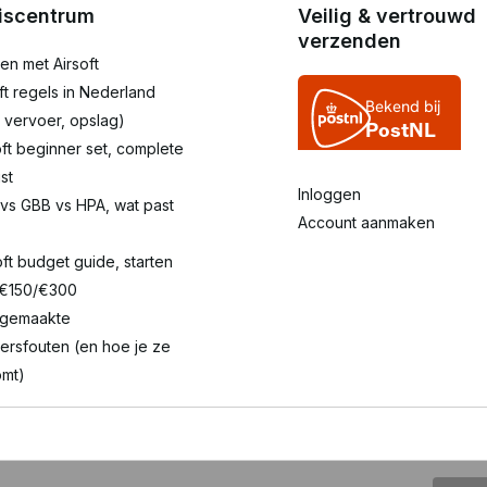
iscentrum
Veilig & vertrouwd
verzenden
en met Airsoft
oft regels in Nederland
 vervoer, opslag)
oft beginner set, complete
st
Inloggen
 vs GBB vs HPA, wat past
Account aanmaken
oft budget guide, starten
 €150/€300
lgemaakte
ersfouten (en hoe je ze
mt)