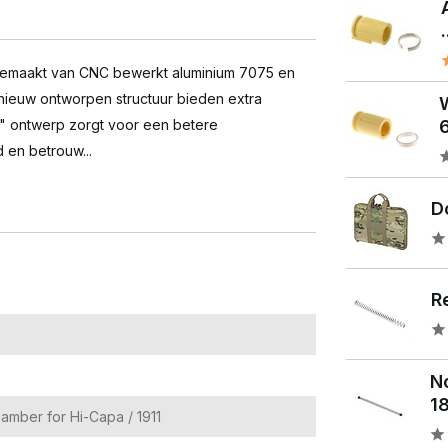
.
gemaakt van CNC bewerkt aluminium 7075 en
nieuw ontworpen structuur bieden extra
6
L" ontwerp zorgt voor een betere
 en betrouw...
Do
Re
N
1
mber for Hi-Capa / 1911