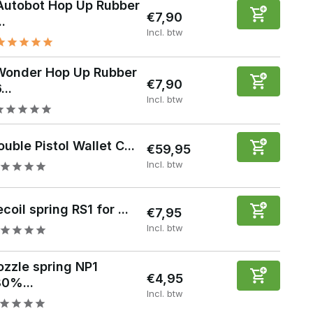
Autobot Hop Up Rubber
€7,90
..
Incl. btw
Wonder Hop Up Rubber
€7,90
...
Incl. btw
uble Pistol Wallet C...
€59,95
Incl. btw
coil spring RS1 for ...
€7,95
Incl. btw
ozzle spring NP1
€4,95
80%...
Incl. btw