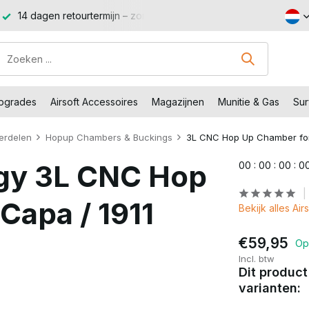
14 dagen retourtermijn – zonder gedoe, zonder stress.
Sho
Upgrades
Airsoft Accessoires
Magazijnen
Munitie & Gas
Sur
erdelen
Hopup Chambers & Buckings
3L CNC Hop Up Chamber for 
y 3L CNC Hop
0
0
:
0
0
:
0
0
:
0
Capa / 1911
Bekijk alles A
€59,95
Op
Incl. btw
Dit product
varianten: