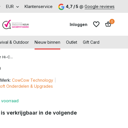
p met voordeel – Gratis verzending vanaf €99,-
EUR
Klantenservice
4,7 / 5
@
Google reviews
Bezoek onze 
0
Inloggen
vival & Outdoor
Nieuw binnen
Outlet
Gift Card
Hi-C...
0
Account aanmaken
Merk:
CowCow Technology
Account aanmaken
irsoft Onderdelen & Upgrades
 voorraad
 is verkrijgbaar in de volgende