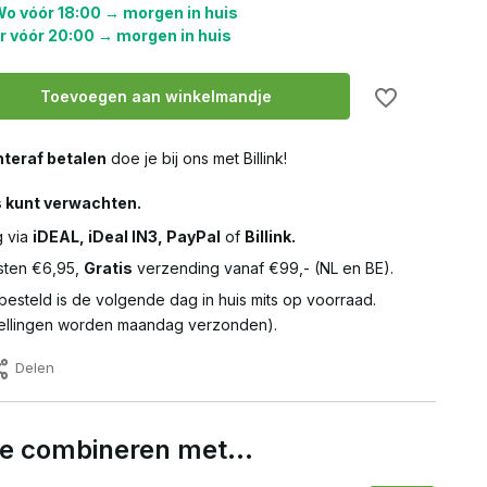
o vóór 18:00 → morgen in huis
r vóór 20:00 → morgen in huis
Toevoegen aan winkelmandje
teraf betalen
doe je bij ons met Billink!
s kunt verwachten.
g via
iDEAL, iDeal IN3, PayPal
of
Billink.
ten €6,95,
Gratis
verzending vanaf €99,- (NL en BE).
besteld is de volgende dag in huis mits op voorraad.
llingen worden maandag verzonden).
Delen
 te combineren met…