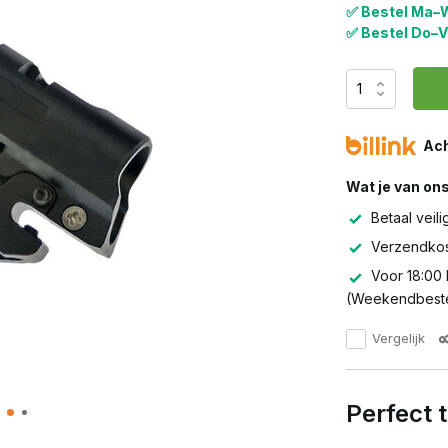
✅ Bestel Ma–W
✅ Bestel Do–V
Ach
Wat je van on
Betaal veili
Verzendkos
Voor 18:00 
(Weekendbeste
Vergelijk
Perfect