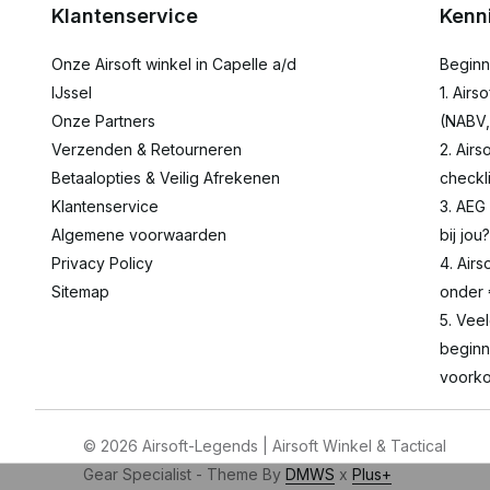
Klantenservice
Kenn
Onze Airsoft winkel in Capelle a/d
Beginn
IJssel
1. Airs
Onze Partners
(NABV,
Verzenden & Retourneren
2. Airs
Betaalopties & Veilig Afrekenen
checkli
Klantenservice
3. AEG
Algemene voorwaarden
bij jou?
Privacy Policy
4. Airs
Sitemap
onder
5. Vee
beginn
voorko
© 2026 Airsoft-Legends | Airsoft Winkel & Tactical
Gear Specialist - Theme By
DMWS
x
Plus+