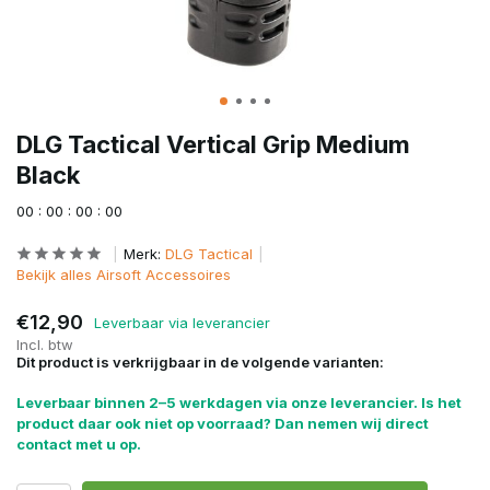
DLG Tactical Vertical Grip Medium
Black
0
0
:
0
0
:
0
0
:
0
0
Merk:
DLG Tactical
Bekijk alles Airsoft Accessoires
€12,90
Leverbaar via leverancier
Incl. btw
Dit product is verkrijgbaar in de volgende varianten:
Leverbaar binnen 2–5 werkdagen via onze leverancier. Is het
product daar ook niet op voorraad? Dan nemen wij direct
contact met u op.