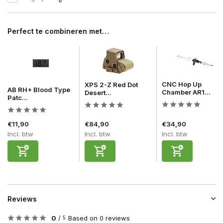
Perfect te combineren met…
CNC Hop Up
XPS 2-Z Red Dot
AB RH+ Blood Type
Chamber AR1...
Desert...
Patc...
€11,90
€84,90
€34,90
Incl. btw
Incl. btw
Incl. btw
Reviews
0
/
Based on 0 reviews
5