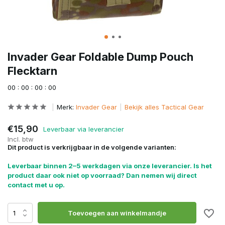
Invader Gear Foldable Dump Pouch
Flecktarn
0
0
:
0
0
:
0
0
:
0
0
Merk:
Invader Gear
Bekijk alles Tactical Gear
€15,90
Leverbaar via leverancier
Incl. btw
Dit product is verkrijgbaar in de volgende varianten:
Leverbaar binnen 2–5 werkdagen via onze leverancier. Is het
product daar ook niet op voorraad? Dan nemen wij direct
contact met u op.
Toevoegen aan winkelmandje