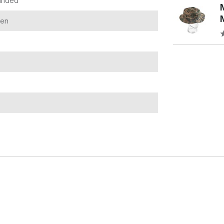
Handed
len