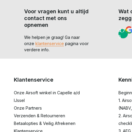
Voor vragen kunt u altijd
Wat 
contact met ons
zegg
opnemen
4,7 /
5
We helpen je graag! Ga naar
onze
klantenservice
pagina voor
verdere info.
Klantenservice
Kenn
Onze Airsoft winkel in Capelle a/d
Beginn
IJssel
1. Airs
Onze Partners
(NABV,
Verzenden & Retourneren
2. Airs
Betaalopties & Veilig Afrekenen
checkli
Klantenservice
3. AEG