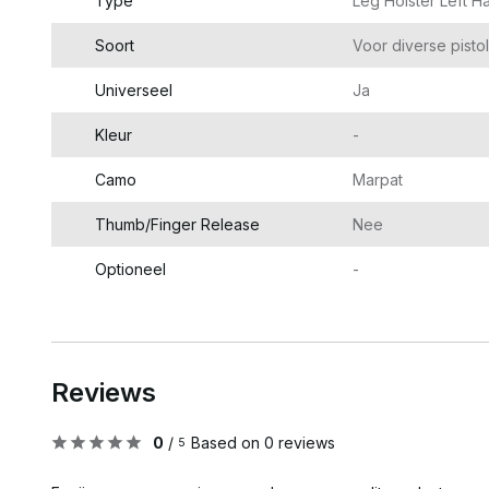
Type
Leg Holster Left 
Soort
Voor diverse pisto
Universeel
Ja
Kleur
-
Camo
Marpat
Thumb/Finger Release
Nee
Optioneel
-
Reviews
0
/
Based on 0 reviews
5