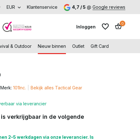
p met voordeel – Gratis verzending vanaf €99,-
EUR
Klantenservice
4,7 / 5
@
Google reviews
Bezoek onze 
0
Inloggen
vival & Outdoor
Nieuw binnen
Outlet
Gift Card
0
Account aanmaken
Merk:
101Inc.
Bekijk alles Tactical Gear
Account aanmaken
erbaar via leverancier
 is verkrijgbaar in de volgende
en 2–5 werkdagen via onze leverancier. Is