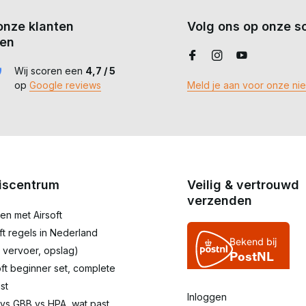
onze klanten
Volg ons op onze so
en
Wij scoren een
4,7 / 5
op
Google reviews
Meld je aan voor onze ni
iscentrum
Veilig & vertrouwd
verzenden
en met Airsoft
oft regels in Nederland
 vervoer, opslag)
oft beginner set, complete
st
Inloggen
 vs GBB vs HPA, wat past