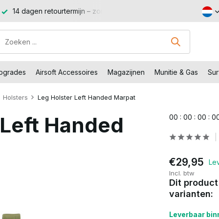
14 dagen retourtermijn – zonder gedoe, zonder stress.
Sho
Upgrades
Airsoft Accessoires
Magazijnen
Munitie & Gas
Sur
Holsters
Leg Holster Left Handed Marpat
 Left Handed
0
0
:
0
0
:
0
0
:
0
€29,95
Lev
Incl. btw
Dit product
varianten:
Leverbaar binn