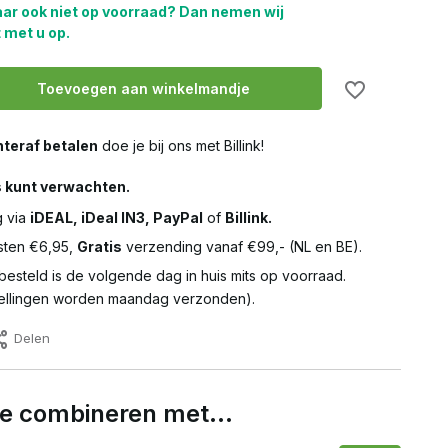
aar ook niet op voorraad? Dan nemen wij
 met u op.
Toevoegen aan winkelmandje
teraf betalen
doe je bij ons met Billink!
s kunt verwachten.
g via
iDEAL, iDeal IN3, PayPal
of
Billink.
ten €6,95,
Gratis
verzending vanaf €99,- (NL en BE).
besteld is de volgende dag in huis mits op voorraad.
llingen worden maandag verzonden).
Delen
 te combineren met…