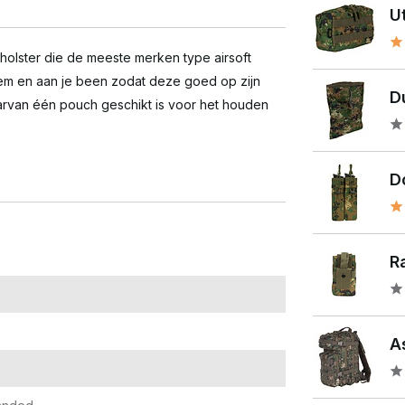
U
 holster die de meeste merken type airsoft
sriem en aan je been zodat deze goed op zijn
D
 waarvan één pouch geschikt is voor het houden
D
R
A