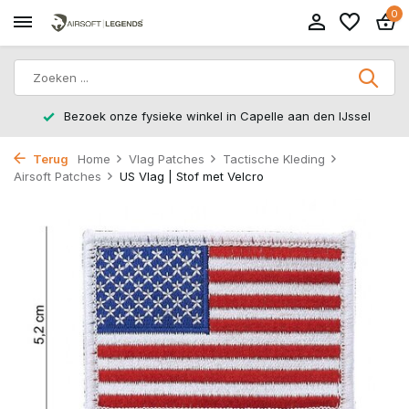
0
n den IJssel
14 dagen retourtermijn – zonder gedoe, zond
Terug
Home
Vlag Patches
Tactische Kleding
Airsoft Patches
US Vlag | Stof met Velcro