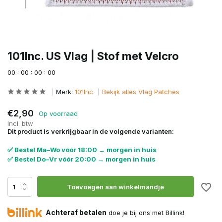
101Inc. US Vlag | Stof met Velcro
0
0
:
0
0
:
0
0
:
0
0
Merk:
101Inc.
Bekijk alles Vlag Patches
€2,90
Op voorraad
Incl. btw
Dit product is verkrijgbaar in de volgende varianten:
✅ Bestel Ma–Wo vóór 18:00 → morgen in huis
✅ Bestel Do–Vr vóór 20:00 → morgen in huis
Toevoegen aan winkelmandje
Achteraf betalen
doe je bij ons met Billink!