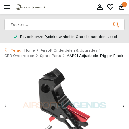
0
n Capelle aan den IJssel
14 dagen retourtermijn – zonde
Terug
Home
Airsoft Onderdelen & Upgrades
GBB Onderdelen
Spare Parts
AAP01 Adjustable Trigger Black