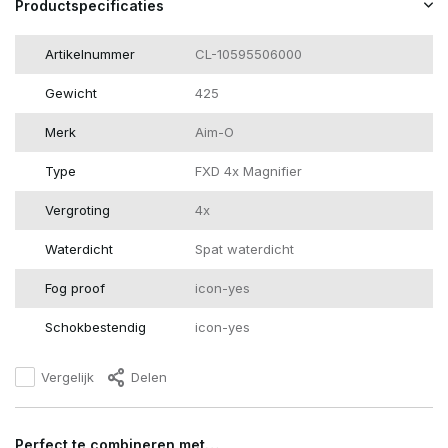
Productspecificaties
Artikelnummer
CL-10595506000
Gewicht
425
Merk
Aim-O
Type
FXD 4x Magnifier
Vergroting
4x
Waterdicht
Spat waterdicht
Fog proof
icon-yes
Schokbestendig
icon-yes
Vergelijk
Delen
Perfect te combineren met…