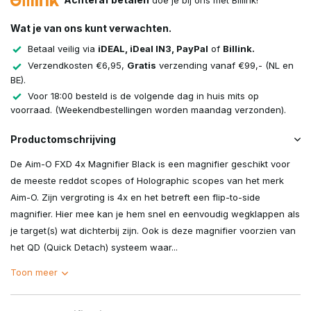
doe je bij ons met Billink!
Wat je van ons kunt verwachten.
Betaal veilig via
iDEAL, iDeal IN3, PayPal
of
Billink.
Verzendkosten €6,95,
Gratis
verzending vanaf €99,- (NL en
BE).
Voor 18:00 besteld is de volgende dag in huis mits op
voorraad. (Weekendbestellingen worden maandag verzonden).
Productomschrijving
De Aim-O FXD 4x Magnifier Black is een magnifier geschikt voor
de meeste reddot scopes of Holographic scopes van het merk
Aim-O. Zijn vergroting is 4x en het betreft een flip-to-side
magnifier. Hier mee kan je hem snel en eenvoudig wegklappen als
je target(s) wat dichterbij zijn. Ook is deze magnifier voorzien van
het QD (Quick Detach) systeem waar...
Toon meer