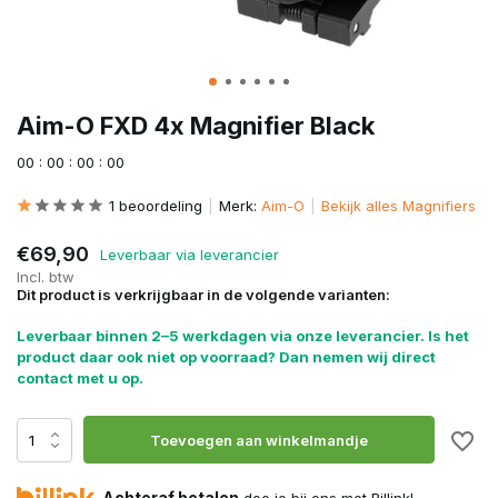
Aim-O FXD 4x Magnifier Black
0
0
:
0
0
:
0
0
:
0
0
1 beoordeling
Merk:
Aim-O
Bekijk alles Magnifiers
€69,90
Leverbaar via leverancier
Incl. btw
Dit product is verkrijgbaar in de volgende varianten:
Leverbaar binnen 2–5 werkdagen via onze leverancier. Is het
product daar ook niet op voorraad? Dan nemen wij direct
contact met u op.
Toevoegen aan winkelmandje
Achteraf betalen