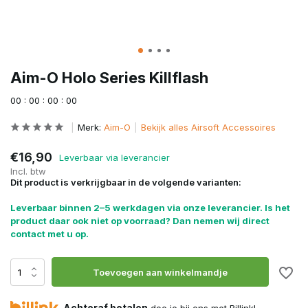
Aim-O Holo Series Killflash
0
0
:
0
0
:
0
0
:
0
0
Merk:
Aim-O
Bekijk alles Airsoft Accessoires
€16,90
Leverbaar via leverancier
Incl. btw
Dit product is verkrijgbaar in de volgende varianten:
Leverbaar binnen 2–5 werkdagen via onze leverancier. Is het
product daar ook niet op voorraad? Dan nemen wij direct
contact met u op.
Toevoegen aan winkelmandje
Achteraf betalen