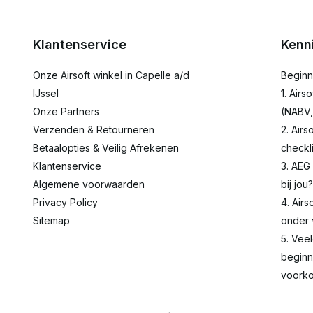
Klantenservice
Kenn
Onze Airsoft winkel in Capelle a/d
Beginn
IJssel
1. Airs
Onze Partners
(NABV,
Verzenden & Retourneren
2. Airs
Betaalopties & Veilig Afrekenen
checkli
Klantenservice
3. AEG
Algemene voorwaarden
bij jou?
Privacy Policy
4. Airs
Sitemap
onder
5. Vee
beginn
voorko