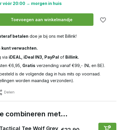
r vóór 20:00 → morgen in huis
Toevoegen aan winkelmandje
teraf betalen
doe je bij ons met Billink!
s kunt verwachten.
g via
iDEAL, iDeal IN3, PayPal
of
Billink.
ten €6,95,
Gratis
verzending vanaf €99,- (NL en BE).
besteld is de volgende dag in huis mits op voorraad.
llingen worden maandag verzonden).
Delen
 te combineren met…
Tactical Tee Wolf Grey
€22,90