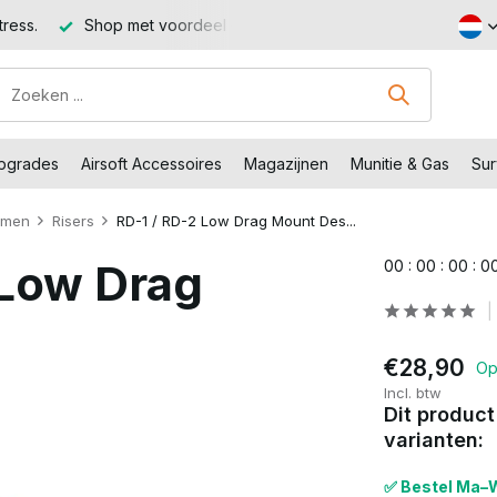
Shop met voordeel – Gratis verzending vanaf €99,-
Bezoe
Upgrades
Airsoft Accessoires
Magazijnen
Munitie & Gas
Sur
emen
Risers
RD-1 / RD-2 Low Drag Mount Des...
 Low Drag
0
0
:
0
0
:
0
0
:
0
€28,90
Op
Incl. btw
Dit product
varianten:
✅ Bestel Ma–W