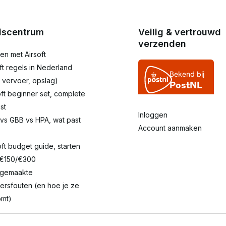
iscentrum
Veilig & vertrouwd
verzenden
en met Airsoft
oft regels in Nederland
 vervoer, opslag)
oft beginner set, complete
st
Inloggen
 vs GBB vs HPA, wat past
Account aanmaken
oft budget guide, starten
 €150/€300
lgemaakte
ersfouten (en hoe je ze
mt)