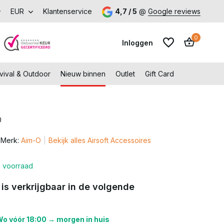
k onze fysieke winkel in Capelle aan den IJssel
EUR
Klantenservice
4,7 / 5
@
Google reviews
0
Inloggen
vival & Outdoor
Nieuw binnen
Outlet
Gift Card
0
Account aanmaken
Merk:
Aim-O
Bekijk alles Airsoft Accessoires
Account aanmaken
 voorraad
 is verkrijgbaar in de volgende
o vóór 18:00 → morgen in huis