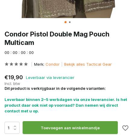
Condor Pistol Double Mag Pouch
Multicam
0
0
:
0
0
:
0
0
:
0
0
Merk:
Condor
Bekijk alles Tactical Gear
€19,90
Leverbaar via leverancier
Incl. btw
Dit product is verkrijgbaar in de volgende varianten:
Leverbaar binnen 2–5 werkdagen via onze leverancier. Is het
product daar ook niet op voorraad? Dan nemen wij direct
contact met u op.
Toevoegen aan winkelmandje