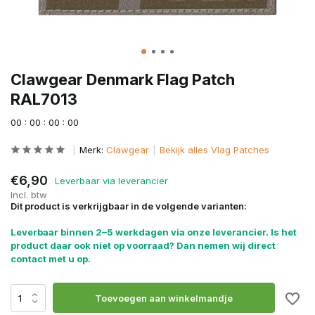
Clawgear Denmark Flag Patch
RAL7013
0
0
:
0
0
:
0
0
:
0
0
Merk:
Clawgear
Bekijk alles Vlag Patches
€6,90
Leverbaar via leverancier
Incl. btw
Dit product is verkrijgbaar in de volgende varianten:
Leverbaar binnen 2–5 werkdagen via onze leverancier. Is het
product daar ook niet op voorraad? Dan nemen wij direct
contact met u op.
Toevoegen aan winkelmandje