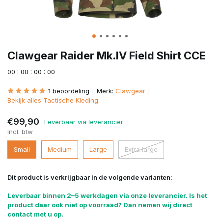
Clawgear Raider Mk.IV Field Shirt CCE
0
0
:
0
0
:
0
0
:
0
0
1 beoordeling
Merk:
Clawgear
Bekijk alles Tactische Kleding
€99,90
Leverbaar via leverancier
Incl. btw
Small
Medium
Large
Extra large
Dit product is verkrijgbaar in de volgende varianten:
Leverbaar binnen 2–5 werkdagen via onze leverancier. Is het
product daar ook niet op voorraad? Dan nemen wij direct
contact met u op.