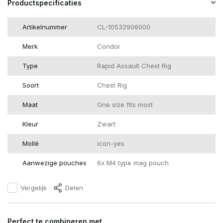
Productspecificaties
Artikelnummer
CL-10532906000
Merk
Condor
Type
Rapid Assault Chest Rig
Soort
Chest Rig
Maat
One size fits most
Kleur
Zwart
Mollé
icon-yes
Aanwezige pouches
6x M4 type mag pouch
Vergelijk
Delen
Perfect te combineren met…