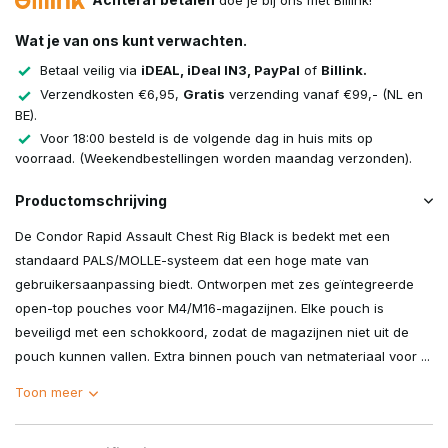
doe je bij ons met Billink!
Wat je van ons kunt verwachten.
Betaal veilig via
iDEAL, iDeal IN3, PayPal
of
Billink.
Verzendkosten €6,95,
Gratis
verzending vanaf €99,- (NL en
BE).
Voor 18:00 besteld is de volgende dag in huis mits op
voorraad. (Weekendbestellingen worden maandag verzonden).
Productomschrijving
De Condor Rapid Assault Chest Rig Black is bedekt met een
standaard PALS/MOLLE-systeem dat een hoge mate van
gebruikersaanpassing biedt. Ontworpen met zes geïntegreerde
open-top pouches voor M4/M16-magazijnen. Elke pouch is
beveiligd met een schokkoord, zodat de magazijnen niet uit de
pouch kunnen vallen. Extra binnen pouch van netmateriaal voor ...
Toon meer