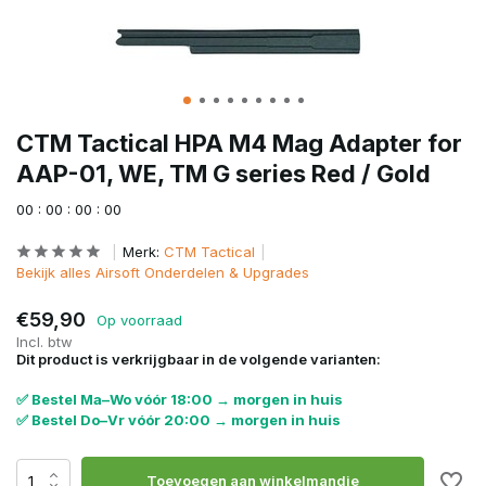
CTM Tactical HPA M4 Mag Adapter for
AAP-01, WE, TM G series Red / Gold
0
0
:
0
0
:
0
0
:
0
0
Merk:
CTM Tactical
Bekijk alles Airsoft Onderdelen & Upgrades
€59,90
Op voorraad
Incl. btw
Dit product is verkrijgbaar in de volgende varianten:
✅ Bestel Ma–Wo vóór 18:00 → morgen in huis
✅ Bestel Do–Vr vóór 20:00 → morgen in huis
Toevoegen aan winkelmandje