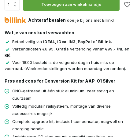
Toevoegen aan winkelmandje
Achteraf betalen
doe je bij ons met Billink!
Wat je van ons kunt verwachten.
Betaal veilig via
iDEAL, iDeal IN3, PayPal
of
Billink.
Verzendkosten €6,95,
Gratis
verzending vanaf €99,- (NL en
BE).
Voor 18:00 besteld is de volgende dag in huis mits op
voorraad. (Weekendbestellingen worden maandag verzonden).
Pros and cons for Conversion Kit for AAP-01 Silver
CNC-gefreesd uit één stuk aluminium, zeer stevig en
duurzaam
Volledig modulair railsysteem, montage van diverse
accessoires mogelijk.
Complete upgrade kit, inclusief compensator, magwell en
charging handle.
Ambidextere QD sling mount, geschikt voor links- en