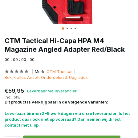
CTM Tactical Hi-Capa HPA M4
Magazine Angled Adapter Red/Black
0
0
:
0
0
:
0
0
:
0
0
Merk:
CTM Tactical
Bekijk alles Airsoft Onderdelen & Upgrades
€59,95
Leverbaar via leverancier
Incl. btw
Dit product is verkrijgbaar in de volgende varianten:
Leverbaar binnen 2–5 werkdagen via onze leverancier. Is het
product daar ook niet op voorraad? Dan nemen wij direct
contact met u op.