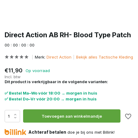
Direct Action AB RH- Blood Type Patch
0
0
:
0
0
:
0
0
:
0
0
Merk:
Direct Action
Bekijk alles Tactische Kleding
€11,90
Op voorraad
Incl. btw
Dit product is verkrijgbaar in de volgende varianten:
✅ Bestel Ma–Wo vóór 18:00 → morgen in huis
✅ Bestel Do–Vr vóór 20:00 → morgen in huis
Toevoegen aan winkelmandje
Achteraf betalen
doe je bij ons met Billink!