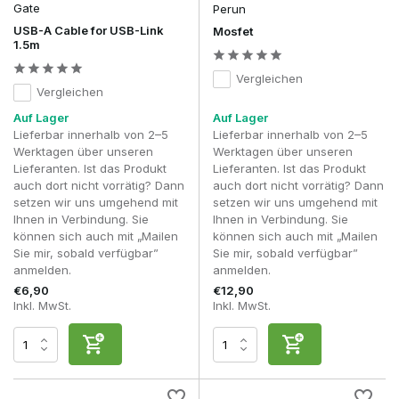
Die Installation erfordert technisches Wissen und eine
Gate
Perun
präzise Montage.
USB-A Cable for USB-Link
Mosfet
1.5m
Was finden Sie in dieser Kategorie?
Vergleichen
Basis-Mosfets
Vergleichen
Fortschrittliche ETU-Systeme
Programmierbare elektronische Upgrades
Auf Lager
Auf Lager
LiPo-kompatible Lösungen
Lieferbar innerhalb von 2–5
Lieferbar innerhalb von 2–5
Werktagen über unseren
Werktagen über unseren
MOSFETs eignen sich für Spieler, die maximale Kontrolle und
Lieferanten. Ist das Produkt
Lieferanten. Ist das Produkt
Zuverlässigkeit aus ihrer AEG herausholen möchten.
auch dort nicht vorrätig? Dann
auch dort nicht vorrätig? Dann
setzen wir uns umgehend mit
setzen wir uns umgehend mit
Häufig gestellte Fragen
Ihnen in Verbindung. Sie
Ihnen in Verbindung. Sie
können sich auch mit „Mailen
können sich auch mit „Mailen
Ist ein MOSFET bei der Verwendung von LiPo
Sie mir, sobald verfügbar”
Sie mir, sobald verfügbar”
obligatorisch?
anmelden.
anmelden.
Sehr empfehlenswert, um Verschleiß der Abzugskontakte zu
vermeiden.
€6,90
€12,90
Inkl. MwSt.
Inkl. MwSt.
Erhöht ein MOSFET meine FPS?
Nein, aber es verbessert die Reaktionsfähigkeit und Effizienz.
Was ist der Unterschied zwischen Mosfet und ETU?
Eine ETU bietet zusätzlich zum Basisschutz umfangreiche