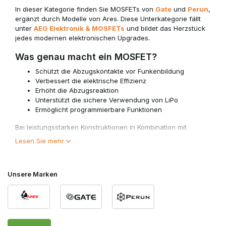
In dieser Kategorie finden Sie MOSFETs von
Gate
und
Perun
,
ergänzt durch Modelle von Ares. Diese Unterkategorie fällt
unter
AEG Elektronik & MOSFETs
und bildet das Herzstück
jedes modernen elektronischen Upgrades.
Was genau macht ein MOSFET?
Schützt die Abzugskontakte vor Funkenbildung
Verbessert die elektrische Effizienz
Erhöht die Abzugsreaktion
Unterstützt die sichere Verwendung von LiPo
Ermöglicht programmierbare Funktionen
Bei leistungsstarken Konstruktionen in Kombination mit
Motoren & Ritzel
und leistungsorientierten Konfigurationen
Lesen Sie mehr
ist ein MOSFET nahezu unverzichtbar.
Basis-MOSFET vs. fortschrittliche ETU-
Unsere Marken
Systeme
Basis-MOSFET
Elektrischer Schutz
Verbesserter Stromdurchfluss