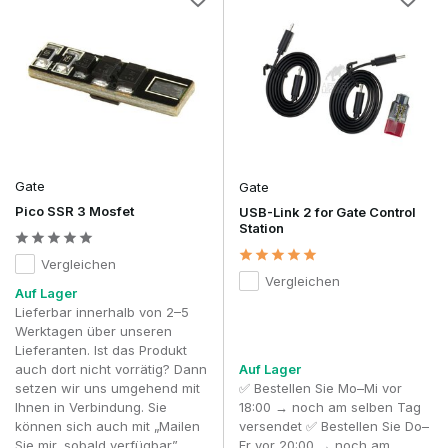
programmierbare Funktionen.
Benötige ich bei der Installation weitere elektronische
Komponenten?
In der Regel sind diese im Lieferumfang einer ETU enthalten.
Mit einem hochwertigen
Mosfet-Upgrade
optimieren Sie die
Triggerreaktion, die elektronische Zuverlässigkeit und die
einstellbare Leistung Ihres AEG.
Gate
Gate
Pico SSR 3 Mosfet
USB-Link 2 for Gate Control
Station
Vergleichen
Vergleichen
Auf Lager
Lieferbar innerhalb von 2–5
Werktagen über unseren
Lieferanten. Ist das Produkt
auch dort nicht vorrätig? Dann
Auf Lager
setzen wir uns umgehend mit
✅ Bestellen Sie Mo–Mi vor
Ihnen in Verbindung. Sie
18:00 → noch am selben Tag
können sich auch mit „Mailen
versendet ✅ Bestellen Sie Do–
Sie mir, sobald verfügbar”
Fr vor 20:00 → noch am