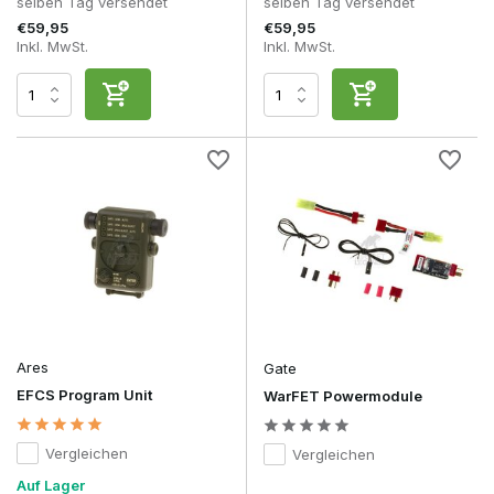
selben Tag versendet
selben Tag versendet
€59,95
€59,95
Inkl. MwSt.
Inkl. MwSt.
Ares
Gate
EFCS Program Unit
WarFET Powermodule
Vergleichen
Vergleichen
Auf Lager