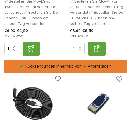
✅ Bestellen Sie Mo–Mi vor
✅ Bestellen Sie Mo–Mi vor
Sicherungen
zum Schutz vor Überlastung
18:00 → noch am selben Tag
18:00 → noch am selben Tag
versendet ✅ Bestellen Sie Do–
versendet ✅ Bestellen Sie Do–
Ein komplettes elektronisches Upgrade erhöht die
Fr vor 20:00 → noch am
Fr vor 20:00 → noch am
Zuverlässigkeit und verlängert die Lebensdauer Ihres AEG.
selben Tag versendet
selben Tag versendet
Vorteile eines Mosfet-Upgrades
€6,90
€8,90
€4,50
€6,50
Inkl. MwSt.
Inkl. MwSt.
Schnellere Semi-Reaktion
Geringerer Verschleiß der Abzugskontakte
Bessere Batterieeffizienz
Erweiterte Programmieroptionen
Bei leistungsstarken Federkonfigurationen innerhalb von
sel
Rücksendungen innerhalb von 14 Arbeitstagen
Airsoft Springs & Spring Guides
hilft ein Mosfet dabei, die
elektrische Belastung besser zu regulieren.
Kompatibilität und Installation
Wichtige Punkte zu beachten:
Getriebetyp (V2 oder V3)
Verkabelungskonfiguration
Verfügbarer Platz im Getriebe
Korrekte Einstellung nach der Installation