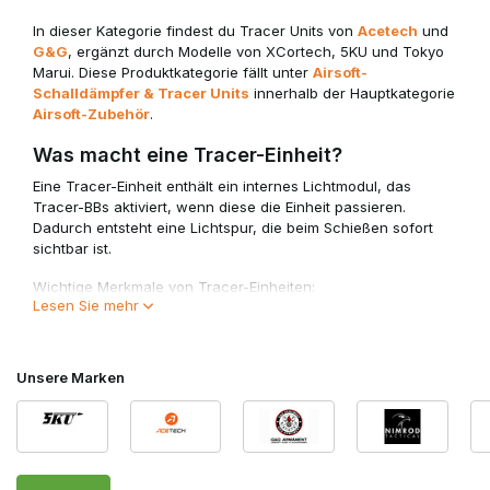
In dieser Kategorie findest du Tracer Units von
Acetech
und
G&G
, ergänzt durch Modelle von XCortech, 5KU und Tokyo
Marui. Diese Produktkategorie fällt unter
Airsoft-
Schalldämpfer & Tracer Units
innerhalb der Hauptkategorie
Airsoft-Zubehör
.
Was macht eine Tracer-Einheit?
Eine Tracer-Einheit enthält ein internes Lichtmodul, das
Tracer-BBs aktiviert, wenn diese die Einheit passieren.
Dadurch entsteht eine Lichtspur, die beim Schießen sofort
sichtbar ist.
Wichtige Merkmale von Tracer-Einheiten:
Lesen Sie mehr
Aktivierung von Tracer-BBs für sichtbare Flugbahn
Geeignet für CQB und Umgebungen mit schlechten
Lichtverhältnissen
Unsere Marken
Kompakt und einfach zu montieren
Erhältlich in verschiedenen Größen und Designs
Einige Modelle kombinieren die Tracer-Funktionalität mit
einem Schalldämpfer für eine integrierte Lösung.