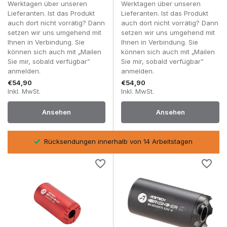
Werktagen über unseren
Werktagen über unseren
Lieferanten. Ist das Produkt
Lieferanten. Ist das Produkt
Regelmäßiges Aufladen oder Auswechseln der Batterie sorgt
auch dort nicht vorrätig? Dann
auch dort nicht vorrätig? Dann
für optimale Funktionalität und Lebensdauer.
setzen wir uns umgehend mit
setzen wir uns umgehend mit
Ihnen in Verbindung. Sie
Ihnen in Verbindung. Sie
Häufig gestellte Fragen
können sich auch mit „Mailen
können sich auch mit „Mailen
Funktioniert eine Tracer-Einheit mit normalen BBs?
Sie mir, sobald verfügbar”
Sie mir, sobald verfügbar”
Nein, nur Tracer-BBs leuchten.
anmelden.
anmelden.
€54,90
€54,90
Beeinflusst eine Tracer-Einheit die Präzision?
Inkl. MwSt.
Inkl. MwSt.
Nein, bei korrekter Montage bleibt die Genauigkeit erhalten.
Ansehen
Ansehen
Ist eine Tracer-Einheit für jede Replik geeignet?
Ja, sofern der Gewindetyp übereinstimmt.
Kann ich eine Tracer-Einheit mit einem Schalldämpfer
sel
Rücksendungen innerhalb von 14 Arbeitstagen
kombinieren?
Ja, einige Modelle vereinen beide Funktionen in einem
Gehäuse.
Mit einer
Tracer-Einheit
verleihst du jedem Airsoft-Skirm
Sichtbarkeit, Kontrolle und realistisches Feedback.