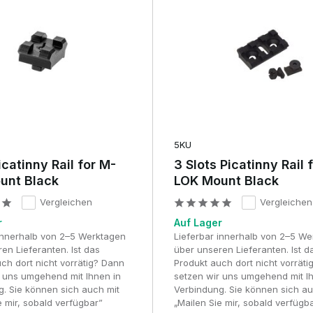
eine gleichbleibende Ausrichtung, was insbesondere bei Optiken
5KU
Picatinny Rail for M-
3 Slots Picatinny Rail 
unt Black
LOK Mount Black
m Handschutz. Das korrekte Anziehen gemäß den Spezifikationen
Vergleichen
Vergleichen
r
Auf Lager
e Stößen oder Rückstoßsimulationen ausgesetzt sind.
 innerhalb von 2–5 Werktagen
Lieferbar innerhalb von 2–5 W
en Lieferanten. Ist das
über unseren Lieferanten. Ist d
it
ch dort nicht vorrätig? Dann
Produkt auch dort nicht vorrät
r uns umgehend mit Ihnen in
setzen wir uns umgehend mit I
. Sie können sich auch mit
Verbindung. Sie können sich au
le Festigkeit und sind für den intensiven Einsatz geeignet. Polyme
e mir, sobald verfügbar”
„Mailen Sie mir, sobald verfügb
es Zubehör.