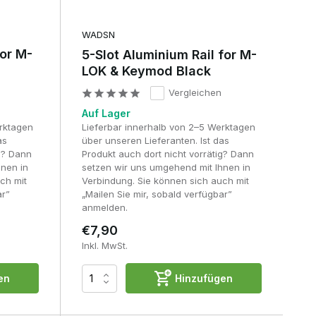
WADSN
for M-
5-Slot Aluminium Rail for M-
LOK & Keymod Black
Vergleichen
Auf Lager
erktagen
Lieferbar innerhalb von 2–5 Werktagen
as
über unseren Lieferanten. Ist das
ig? Dann
Produkt auch dort nicht vorrätig? Dann
hnen in
setzen wir uns umgehend mit Ihnen in
ch mit
Verbindung. Sie können sich auch mit
ar”
„Mailen Sie mir, sobald verfügbar”
anmelden.
€7,90
Inkl. MwSt.
en
Hinzufügen