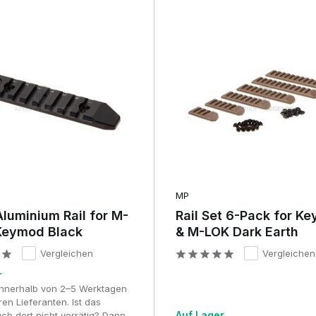
MP
Aluminium Rail for M-
Rail Set 6-Pack for K
Keymod Black
& M-LOK Dark Earth
Vergleichen
Vergleichen
r
 innerhalb von 2–5 Werktagen
en Lieferanten. Ist das
Auf Lager
ch dort nicht vorrätig? Dann