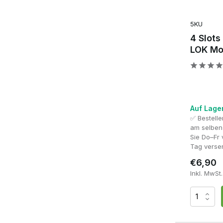
5KU
4 Slots
LOK Mo
Auf Lage
✅ Bestell
am selben
Sie Do–Fr
Tag verse
€6,90
Inkl. MwSt.