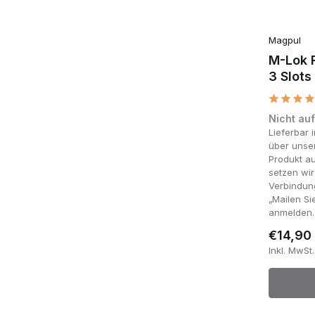
Magpul
M-Lok R
3 Slots
Nicht au
Lieferbar
über unser
Produkt au
setzen wi
Verbindung
„Mailen Si
anmelden.
€14,90
Inkl. MwSt.