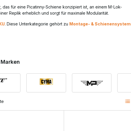
 das für eine Picatinny-Schiene konzipiert ist, an einem M-Lok-
iner Replik erheblich und sorgt für maximale Modularität.
KU
. Diese Unterkategorie gehört zu
Montage- & Schienensystem
catinny-Adapter verwenden?
behörteile wie Taschenlampen, Laser und Vordergriffe sind für
ücke zwischen diesen Systemen.
 Marken
te
lität einzubüßen.
scheidend.