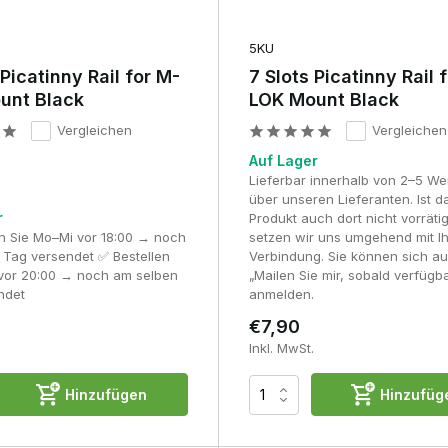
5KU
 Picatinny Rail for M-
7 Slots Picatinny Rail 
unt Black
LOK Mount Black
Vergleichen
Vergleichen
Auf Lager
Lieferbar innerhalb von 2–5 W
über unseren Lieferanten. Ist d
r
Produkt auch dort nicht vorrät
en Sie Mo–Mi vor 18:00 → noch
setzen wir uns umgehend mit I
 Tag versendet ✅ Bestellen
Verbindung. Sie können sich au
 vor 20:00 → noch am selben
„Mailen Sie mir, sobald verfügb
ndet
anmelden.
€7,90
Inkl. MwSt.
Hinzufügen
Hinzufüg