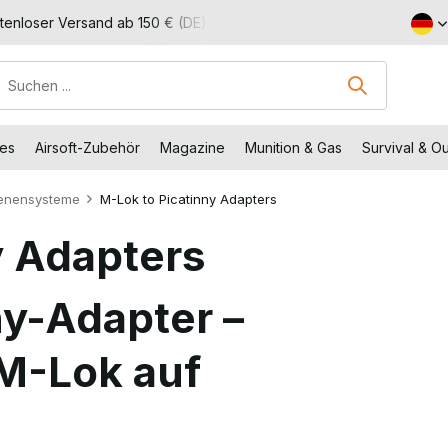
tenloser Versand ab 150 € (DE)
Besuchen Sie unseren Shop in
des
Airsoft-Zubehör
Magazine
Munition & Gas
Survival & O
enensysteme
M-Lok to Picatinny Adapters
y Adapters
y-Adapter –
M-Lok auf