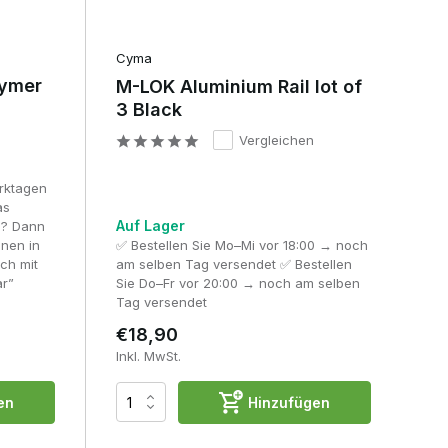
Cyma
lymer
M-LOK Aluminium Rail lot of
3 Black
Vergleichen
erktagen
as
Auf Lager
ig? Dann
hnen in
✅ Bestellen Sie Mo–Mi vor 18:00 → noch
ch mit
am selben Tag versendet ✅ Bestellen
ar”
Sie Do–Fr vor 20:00 → noch am selben
Tag versendet
€18,90
Inkl. MwSt.
en
Hinzufügen