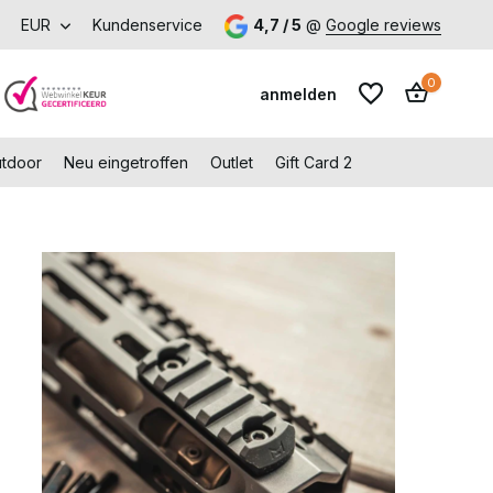
 Capelle aan den IJssel
EUR
Kundenservice
4,7 / 5
@
Google reviews
0
anmelden
utdoor
Neu eingetroffen
Outlet
Gift Card 2
Benutzerkonto
Benutzerkonto
anlegen
anlegen