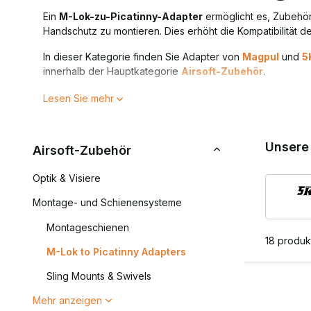
Ein
M-Lok-zu-Picatinny-Adapter
ermöglicht es, Zubehör,
Handschutz zu montieren. Dies erhöht die Kompatibilität de
In dieser Kategorie finden Sie Adapter von
Magpul
und
5
innerhalb der Hauptkategorie
Airsoft-Zubehör
.
Warum einen M-Lok-zu-Pi
Lesen Sie mehr
M-Lok ist ein leichtes Direktmontagesystem, aber viele Zu
Picatinny-Schienen konzipiert. Ein Adapter bildet die Br
Unsere
Airsoft-Zubehör
Anwendungsbereiche von M-Lok-zu-Picatinny-Adaptern:
Optik & Visiere
Befestigung von Taschenlampen und Lasermodulen
Montage- und Schienensysteme
Anbringung von Griffen und Zweibeinen
Erweiterung des begrenzten Schienenplatzes
Montageschienen
18 produk
So behalten Sie die Vorteile von M-Lok, ohne an Kompatibi
M-Lok to Picatinny Adapters
Technische Hinweise
Sling Mounts & Swivels
Mehr anzeigen
Bei der Auswahl eines Adapters ist die richtige Größe ent