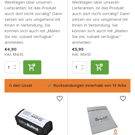
Werktagen über unseren
Werktagen über unseren
• LiPo-Sicherheitsbeutel in verschiedenen Größen
Lieferanten. Ist das Produkt
Lieferanten. Ist das Produkt
• Schutzbeutel von Balystik, Nimrod und Pirate Arms
auch dort nicht vorrätig? Dann
auch dort nicht vorrätig? Dann
• Geeignet für Laden, Lagerung und Transport
setzen wir uns umgehend mit
setzen wir uns umgehend mit
• Lösungen für den sicheren Umgang mit LiPo-Akkus
Ihnen in Verbindung. Sie
Ihnen in Verbindung. Sie
können sich auch mit „Mailen
können sich auch mit „Mailen
LiPo-Sicherheitsbeutel sind unverzichtbar für Spieler, die
Sie mir, sobald verfügbar”
Sie mir, sobald verfügbar”
Sicherheit ernst nehmen und Risiken auf ein Minimum
anmelden.
anmelden.
beschränken wollen.
€4,90
€5,95
Häufig gestellte Fragen
Inkl. MwSt.
Inkl. MwSt.
Ist ein LiPo-Sicherheitsbeutel vorgeschrieben?
Nicht immer, aber dringend empfohlen und manchmal auf
Airsoft-Feldern vorgeschrieben.
Kann ich meinen Akku immer im Sicherheitsbeutel
sel
Rücksendungen innerhalb von 14 Arbeitstagen
lassen?
Ja, dies ist gerade für Lagerung und Transport
empfehlenswert.
Schützt ein LiPo-Beutel vollständig vor Bränden?
Er verringert das Risiko und den Schaden erheblich, bleibt
aber eine Sicherheitsmaßnahme, keine Garantie.
Muss ich beim Laden einen Sicherheitsbeutel