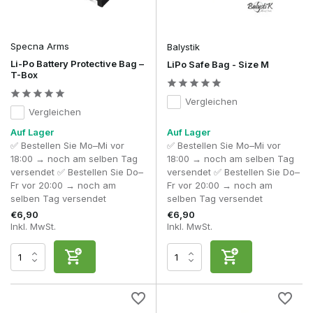
verwenden?
Ja, dies ist die sicherste Art, LiPo-Akkus aufzuladen.
Specna Arms
Balystik
Mit einem
LiPo-Sicherheitsbeutel
entscheidest du dich für
maximale Sicherheit, kontrolliertes Laden und
Li-Po Battery Protective Bag –
LiPo Safe Bag - Size M
T-Box
verantwortungsvollen Umgang mit deinen Airsoft-Akkus.
Vergleichen
Vergleichen
Auf Lager
Auf Lager
✅ Bestellen Sie Mo–Mi vor
✅ Bestellen Sie Mo–Mi vor
18:00 → noch am selben Tag
18:00 → noch am selben Tag
versendet ✅ Bestellen Sie Do–
versendet ✅ Bestellen Sie Do–
Fr vor 20:00 → noch am
Fr vor 20:00 → noch am
selben Tag versendet
selben Tag versendet
€6,90
€6,90
Inkl. MwSt.
Inkl. MwSt.