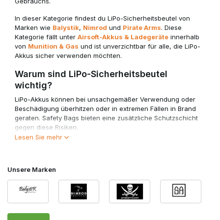
Gebrauchs.
In dieser Kategorie findest du LiPo-Sicherheitsbeutel von
Marken wie
Balystik
,
Nimrod
und
Pirate Arms
. Diese
Kategorie fällt unter
Airsoft-Akkus & Ladegeräte
innerhalb
von
Munition & Gas
und ist unverzichtbar für alle, die LiPo-
Akkus sicher verwenden möchten.
Warum sind LiPo-Sicherheitsbeutel
wichtig?
LiPo-Akkus können bei unsachgemäßer Verwendung oder
Beschädigung überhitzen oder in extremen Fällen in Brand
geraten. Safety Bags bieten eine zusätzliche Schutzschicht
gegen diese Risiken.
Lesen Sie mehr
• Schützen vor Hitze und Flammen bei defekten Akkus
• Verringern das Risiko von Schäden an der Umgebung
• Ideal für sicheres Laden und Transportieren
Unsere Marken
• Auf vielen Airsoft-Feldern vorgeschrieben oder empfohlen
Ein LiPo Safety Bag ist eine kleine Investition, die große
Risiken verhindern kann.
Wann verwendet man einen LiPo-