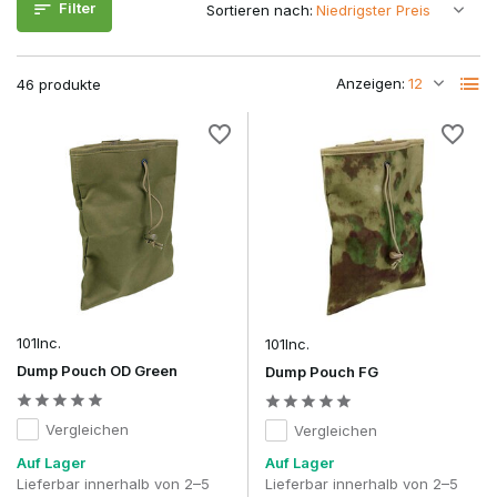
Filter
Sortieren nach:
modularen MOLLE-Befestigung lässt sich ein Dump-Pouch
ganz einfach an einem
Combat Belt
, einem
Plate Carrier
oder einem
Chest Rig
befestigen.
Anzeigen:
46 produkte
Welcher Dump-Pouch passt zu deinem
Spielstil?
Typ: Dump-Beutel
Beste Anwendung
Kompakter
CQB, Speedsoft und leichte
Abwurfbeutel
Ausrüstungskombinationen
Faltbarer Dump
Allround-Airsoft, Outdoor und Milsim
Pouch
101Inc.
101Inc.
Dump Pouch OD Green
Großer Dump
Lange Schüsse, Milsim und hohe
Dump Pouch FG
Pouch
Magazinkapazität
Vergleichen
Vergleichen
Obwohl jeder Dump-Pouch denselben grundlegenden Zweck
Auf Lager
Auf Lager
erfüllt, unterscheiden sich die Abmessungen und das
Lieferbar innerhalb von 2–5
Lieferbar innerhalb von 2–5
Fassungsvermögen erheblich.