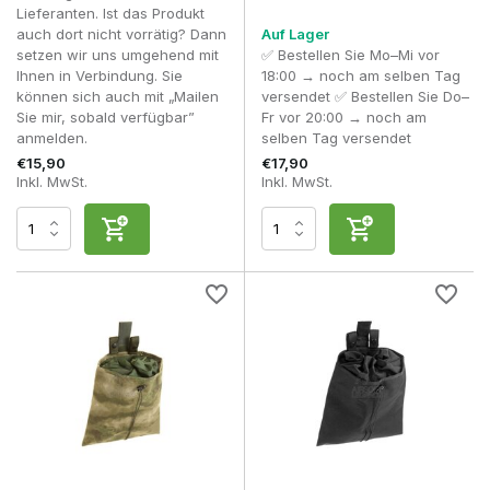
Lieferanten. Ist das Produkt
In dieser Kategorie sind unter anderem die Farben Black,
auch dort nicht vorrätig? Dann
Auf Lager
Coyote, OD Green, Ranger Green, Multicam, Woodland,
setzen wir uns umgehend mit
✅ Bestellen Sie Mo–Mi vor
Flecktarn und Everglade erhältlich. So lässt sich die Dump-
Ihnen in Verbindung. Sie
18:00 → noch am selben Tag
Tasche perfekt an deinen Plate Carrier, Combat Belt oder
können sich auch mit „Mailen
versendet ✅ Bestellen Sie Do–
Chest Rig anpassen, wodurch ein einheitliches und
Sie mir, sobald verfügbar”
Fr vor 20:00 → noch am
gepflegtes Gesamtbild entsteht.
anmelden.
selben Tag versendet
€15,90
€17,90
Häufige Fehler bei der Auswahl eines Dump-Pouches
Inkl. MwSt.
Inkl. MwSt.
Die Wahl eines zu großen Dump-Pouches, obwohl
nur wenige Magazine mitgeführt werden
– Ein
großer Dump-Pouch bietet zwar viel Stauraum, nimmt
aber auch mehr Platz am Kampfgürtel oder am Plate
Carrier ein. Wenn man während eines
durchschnittlichen Skirmishs nur wenige leere
Magazine vorübergehend verstaut, ist ein kompaktes
Modell oft bequemer und es bleibt mehr Platz für
andere wichtige Ausrüstungsgegenstände.
Den Dump-Pouch vor den Magazinhaltern
platzieren, wodurch er beim Nachladen im Weg ist
–
Die Position eines Dump-Pouches hat großen Einfluss
auf die Geschwindigkeit beim Nachladen. Wenn man
ihn direkt vor die Magazinhalter platziert, kann er das
Herausziehen neuer Magazine behindern. Viele