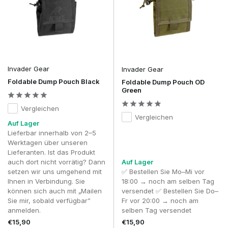
nicht ständig direkt zugänglich sein. Das Ziel besteht
vielmehr darin, gebrauchte Magazine schnell zu verstauen,
ohne dass der Pouch andere Ausrüstungsgegenstände
behindert.
Die meisten Spieler befestigen einen Dump-Pouch daher an
der Rückseite oder Seite des Combat-Gürtels, direkt hinter
Invader Gear
Invader Gear
den Magazintaschen. Dadurch bleibt die Vorderseite der
Foldable Dump Pouch Black
Foldable Dump Pouch OD
Ausrüstung frei für die Hauptausrüstung wie
Green
Munitionstaschen, während leere Magazine mit einer
einzigen natürlichen Bewegung verstaut werden können.
Vergleichen
Vergleichen
Ein Dump Pouch lässt sich auch an einem Plate Carrier oder
Auf Lager
Chest Rig befestigen, doch die meisten Spieler entscheiden
Lieferbar innerhalb von 2–5
sich aus Gründen des Tragekomforts und der
Werktagen über unseren
Bewegungsfreiheit für die Befestigung an einem Combat Belt.
Lieferanten. Ist das Produkt
auch dort nicht vorrätig? Dann
Auf Lager
Was kann man alles in einem Dump Pouch
setzen wir uns umgehend mit
✅ Bestellen Sie Mo–Mi vor
verstauen?
Ihnen in Verbindung. Sie
18:00 → noch am selben Tag
können sich auch mit „Mailen
versendet ✅ Bestellen Sie Do–
Obwohl Dump Pouches vor allem als Lagertaschen bekannt
Sie mir, sobald verfügbar”
Fr vor 20:00 → noch am
sind, erweisen sie sich in der Praxis als überraschend
anmelden.
selben Tag versendet
vielseitig. Während eines Skirm-Spiels ändert sich der Inhalt
€15,90
€15,90
je nach Situation oft mehrmals.