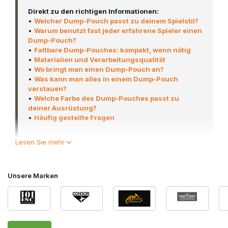
Direkt zu den richtigen Informationen:
•
Welcher Dump-Pouch passt zu deinem Spielstil?
•
Warum benutzt fast jeder erfahrene Spieler einen
Dump-Pouch?
•
Faltbare Dump-Pouches: kompakt, wenn nötig
•
Materialien und Verarbeitungsqualität
•
Wo bringt man einen Dump-Pouch an?
•
Was kann man alles in einem Dump-Pouch
verstauen?
•
Welche Farbe des Dump-Pouches passt zu
deiner Ausrüstung?
•
Häufig gestellte Fragen
Lesen Sie mehr
Nahezu jeder erfahrene Airsoft-Spieler nutzt heutzutage eine
Dump-Tasche als festen Bestandteil seiner Ausrüstung. Nicht
nur für leere Magazine, sondern auch für andere
Unsere Marken
Ausrüstungsgegenstände, die man vorübergehend schnell
verstauen möchte. Dazu gehören beispielsweise
Speedloader
,
Handschuhe
, eine leere BB-Flasche oder
anderes kleines Zubehör, das man während eines Skirm
nicht in einer festen Tasche verstauen möchte. Dank der