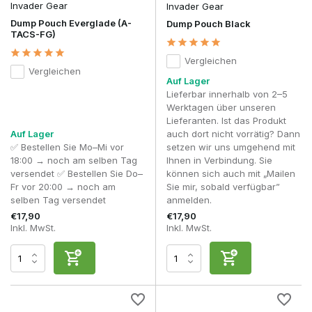
Invader Gear
Invader Gear
erfahrene Spieler befestigen einen Dump-Pouch daher
Dump Pouch Everglade (A-
etwas hinter den Magazinhaltern oder an der Seite des
Dump Pouch Black
TACS-FG)
Combat-Gürtels, damit sowohl volle als auch leere
Magazine schnell erreichbar bleiben.
Vergleichen
Den Dump-Pouch ständig mit Ausrüstung zu füllen,
Vergleichen
für die eigentlich andere Pouches vorgesehen sind
Auf Lager
– Ein Dump-Pouch ist als vorübergehender Stauraum
Lieferbar innerhalb von 2–5
für leere Magazine oder kleine Gegenstände gedacht,
Werktagen über unseren
die man während eines Skirm schnell verstauen
Lieferanten. Ist das Produkt
möchte. Wenn man ihn ständig mit Werkzeugen,
Auf Lager
auch dort nicht vorrätig? Dann
Handschuhen oder anderem Zubehör füllt, geht dieser
✅ Bestellen Sie Mo–Mi vor
setzen wir uns umgehend mit
Vorteil verloren und der verfügbare Platz für leere
18:00 → noch am selben Tag
Ihnen in Verbindung. Sie
Magazine verringert sich.
versendet ✅ Bestellen Sie Do–
können sich auch mit „Mailen
Die Position im Verhältnis zur dominanten Hand
Fr vor 20:00 → noch am
Sie mir, sobald verfügbar”
nicht berücksichtigen
– Ein effizientes Nachladen
selben Tag versendet
anmelden.
beginnt mit einer logischen Anordnung der gesamten
€17,90
€17,90
Ausrüstung. Indem du die Dump-Tasche auf deine
Inkl. MwSt.
Inkl. MwSt.
dominante Hand abstimmst, kannst du leere Magazine
schnell verstauen, ohne unnötige Bewegungen zu
machen oder den Blick vom Spielfeld abzuwenden.
Das macht das Nachladen flüssiger und sorgt für eine
intuitive Handhabung der gesamten Ausrüstung.
Die Wahl eines nicht zusammenklappbaren Dump-