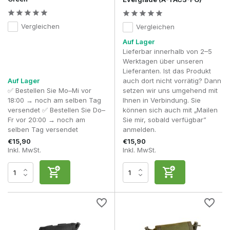
Leichte
Ausrüstung
Lasergeschnittenes
Premium
modulare
des
Cordura®-Laminat
Konfiguration
Vergleichen
Vergleichen
Templers
Auf Lager
Lieferbar innerhalb von 2–5
Professionell
Werktagen über unseren
Warrior
taktischer
Mil-Spec 500D
Lieferanten. Ist das Produkt
Assault
High-End
Einsatz und
Cordura®
Auf Lager
auch dort nicht vorrätig? Dann
Systems
intensives
✅ Bestellen Sie Mo–Mi vor
setzen wir uns umgehend mit
Milsim
18:00 → noch am selben Tag
Ihnen in Verbindung. Sie
versendet ✅ Bestellen Sie Do–
können sich auch mit „Mailen
Bei Premium-Dump-Pouches kommt zunehmend Laser Cut
Fr vor 20:00 → noch am
Sie mir, sobald verfügbar”
MOLLE zum Einsatz, wodurch das Gewicht reduziert wird und
selben Tag versendet
anmelden.
die Tasche ein schlankeres Profil erhält. Verschiedene
€15,90
€15,90
Modelle von Warrior Assault Systems und Templar's Gear
Inkl. MwSt.
Inkl. MwSt.
sind zudem in Ausführungen mit IRR (Infrared Reflective
Reduction) erhältlich, wodurch die Ausrüstung den
professionellen militärischen Spezifikationen und
realistischen taktischen Ausrüstungskonfigurationen besser
entspricht.
Wo bringt man einen Dump-Beutel an?
Im Gegensatz zu Magazintaschen muss ein Dump-Pouch