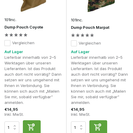
Kompakt zusammenklappbar oder dauerhaft geöffnet.
Kompatibilität mit Ihrer MOLLE-Ausrüstung.
Entwässerung und verschleißfeste Materialien.
Die Position an deinem Combat Belt oder Plate Carrier.
101Inc.
101Inc.
Dump Pouch Coyote
Dump Pouch Marpat
Warum benutzt fast jeder erfahrene Spieler
einen Dump-Pouch?
Vergleichen
Vergleichen
Bei einem Magazinwechsel möchtest du so schnell wie
möglich weiterspielen können. Ein leeres Magazin wieder in
Auf Lager
Auf Lager
die Munitionstasche zu stecken, kostet mehr Zeit und
Lieferbar innerhalb von 2–5
Lieferbar innerhalb von 2–5
erfordert zusätzliche Handgriffe. Mit einer Ablagetasche lässt
Werktagen über unseren
Werktagen über unseren
du das verbrauchte Magazin einfach in die Tasche fallen,
Lieferanten. Ist das Produkt
Lieferanten. Ist das Produkt
woraufhin du sofort ein neues Magazin einlegen kannst.
auch dort nicht vorrätig? Dann
auch dort nicht vorrätig? Dann
setzen wir uns umgehend mit
setzen wir uns umgehend mit
Dadurch gehen Nachladevorgänge schneller vonstatten und
Ihnen in Verbindung. Sie
Ihnen in Verbindung. Sie
du vermeidest, dass wertvolle Magazine auf den Boden
können sich auch mit „Mailen
können sich auch mit „Mailen
fallen oder verloren gehen. Außerdem bleiben gebrauchte
Sie mir, sobald verfügbar”
Sie mir, sobald verfügbar”
und volle Magazine getrennt, sodass du während eines
anmelden.
anmelden.
Gefechts den Überblick darüber behältst, welche Magazine
€14,95
€14,95
noch gefüllt sind.
Inkl. MwSt.
Inkl. MwSt.
In der Praxis stellt man fest, dass viele Spieler erst nach
einigen Gefechten entdecken, wie oft ein Dump Pouch zum