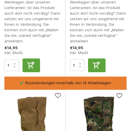
Werktagen über unseren
Werktagen über unseren
Lieferanten. Ist das Produkt
Lieferanten. Ist das Produkt
Kompakte Aufbewahrungsbeutel:
Ideal für Spieler,
auch dort nicht vorrätig? Dann
auch dort nicht vorrätig? Dann
die nur ein paar Magazine oder kleines Zubehör
setzen wir uns umgehend mit
setzen wir uns umgehend mit
verstauen möchten, ohne ihre Ausrüstung um viel Platz
Ihnen in Verbindung. Sie
Ihnen in Verbindung. Sie
zu erweitern.
können sich auch mit „Mailen
können sich auch mit „Mailen
Faltbare Aufbewahrungsbeutel:
Die beliebteste Wahl.
Sie mir, sobald verfügbar”
Sie mir, sobald verfügbar”
Zusammengefaltet nehmen sie kaum Platz weg, und
anmelden.
anmelden.
bei Bedarf lassen sie sich innerhalb weniger Sekunden
zu einem geräumigen Aufbewahrungsbeutel
€14,95
€14,95
Inkl. MwSt.
Inkl. MwSt.
aufklappen.
Große Dump-Pouches:
Geeignet für Spieler, die bei
längeren Skirmishes oder Milsim-Veranstaltungen
mehrere Magazine, größeres Zubehör oder
zusätzliche Ausrüstung mitnehmen möchten.
sel
Rücksendungen innerhalb von 14 Arbeitstagen
Für die meisten Airsoft-Spieler ist eine faltbare Dump-Tasche
die beste Wahl. Während des Spiels lässt sie sich kompakt
verstauen, und sobald es die Situation erfordert, steht dir
jederzeit zusätzlicher Stauraum zur Verfügung.
Achten Sie bei der Auswahl eines Dump-Pouches unter
anderem auf Folgendes:
Inhalt und Fassungsvermögen.