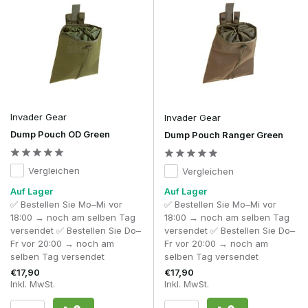
Pouches, wenn eine kompakte Ausrüstung
gewünscht ist
– Nicht jeder Spieler nutzt einen Dump-
Pouch ständig. Zusammenklappbare Modelle nehmen
im Ruhezustand kaum Platz ein und lassen sich bei
Bedarf innerhalb weniger Sekunden aufklappen. Für
Spieler, die eine leichte, kompakte oder minimalistische
Ausrüstung anstreben, ist ein zusammenklappbarer
Dump-Pouch daher oft die praktischste Wahl.
Invader Gear
Invader Gear
Ein Dump Pouch dient als Zwischenlager. Wenn du ihn
strategisch platzierst und nur bei Bedarf verwendest, bleibt
Dump Pouch OD Green
Dump Pouch Ranger Green
deine Ausrüstung übersichtlich und du behältst maximale
Bewegungsfreiheit.
Vergleichen
Vergleichen
Häufig gestellte Fragen
Auf Lager
Auf Lager
Was ist ein Dump Pouch?
✅ Bestellen Sie Mo–Mi vor
✅ Bestellen Sie Mo–Mi vor
Ein Dump Pouch ist eine faltbare Aufbewahrungstasche, mit
18:00 → noch am selben Tag
18:00 → noch am selben Tag
der man während eines Skirm-Spiels leere oder teilweise
versendet ✅ Bestellen Sie Do–
versendet ✅ Bestellen Sie Do–
gefüllte Magazine schnell verstauen kann, ohne sie wieder in
Fr vor 20:00 → noch am
Fr vor 20:00 → noch am
einen Magazinhalter stecken zu müssen.
selben Tag versendet
selben Tag versendet
€17,90
€17,90
Wofür verwendet man einen Dump Pouch?
Inkl. MwSt.
Inkl. MwSt.
Obwohl ein Dump Pouch in erster Linie für leere Magazine
verwendet wird, eignet er sich auch für Speedloader,