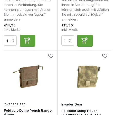
regelmäßigen Ein- und Ausladen aus Magazinen und
Ihnen in Verbindung. Sie
Ihnen in Verbindung. Sie
anderen Ausrüstungsgegenständen standhalten. Daher
können sich auch mit „Mailen
können sich auch mit „Mailen
spielen die Materialauswahl und die Verarbeitungsqualität
Sie mir, sobald verfügbar”
Sie mir, sobald verfügbar”
eine wichtige Rolle.
anmelden.
anmelden.
€14,95
€15,90
Inkl. MwSt.
Inkl. MwSt.
Merk
Segment
Material
Geeignet für
Budget /
Anfänger und
101Inc.
Polyester / Nylon
Einstieg
Freizeitnutzu
Regelmäßige
Invader
Hochwertiges
Skirm- und
Mittelklasse
Gear
Polyester
Outdoor-
Veranstaltun
Intensiver
Einsatz bei
Helikon-Tex
Premium
Cordura®
Airsoft und
Outdoor-
Aktivitäten
Invader Gear
Invader Gear
Foldable Dump Pouch Ranger
Foldable Dump Pouch
Green
Everglade (A-TACS-FG)
Die