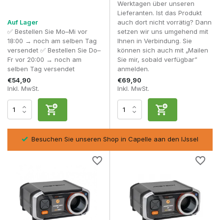
genau.
Werktagen über unseren
Lieferanten. Ist das Produkt
Kann ich einen Chrono zu Hause verwenden?
Auf Lager
auch dort nicht vorrätig? Dann
Ja, das ist ideal zum Testen und Einstellen deiner Replik.
✅ Bestellen Sie Mo–Mi vor
setzen wir uns umgehend mit
18:00 → noch am selben Tag
Ihnen in Verbindung. Sie
Misst ein Chronograph auch Joule?
versendet ✅ Bestellen Sie Do–
können sich auch mit „Mailen
Viele moderne Chronographen können sowohl FPS als auch
Fr vor 20:00 → noch am
Sie mir, sobald verfügbar”
Joule berechnen.
selben Tag versendet
anmelden.
€54,90
€69,90
Mit einem
Airsoft-Chronographen
erhältst du die volle
Inkl. MwSt.
Inkl. MwSt.
Kontrolle über deine Leistung und stellst sicher, dass dein
Setup immer optimal und spielfeldbereit ist.
sel
Rücksendungen innerhalb von 14 Arbeitstagen