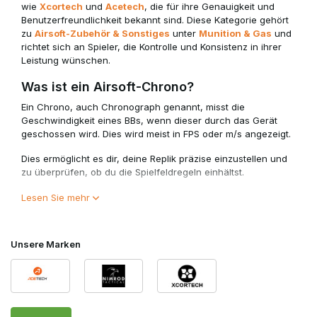
wie
Xcortech
und
Acetech
, die für ihre Genauigkeit und
Benutzerfreundlichkeit bekannt sind. Diese Kategorie gehört
zu
Airsoft-Zubehör & Sonstiges
unter
Munition & Gas
und
richtet sich an Spieler, die Kontrolle und Konsistenz in ihrer
Leistung wünschen.
Was ist ein Airsoft-Chrono?
Ein Chrono, auch Chronograph genannt, misst die
Geschwindigkeit eines BBs, wenn dieser durch das Gerät
geschossen wird. Dies wird meist in FPS oder m/s angezeigt.
Dies ermöglicht es dir, deine Replik präzise einzustellen und
zu überprüfen, ob du die Spielfeldregeln einhältst.
Warum benutzt du einen Chrono?
Lesen Sie mehr
• Zum Messen von FPS und Energieabgabe
• Um zu überprüfen, ob du die Feldgrenzen einhältst
Unsere Marken
• Zum Einstellen deiner Replik
• Zur Konsistenzkontrolle bei Upgrades oder Wartung
Ein Chrono ist unverzichtbar für Spieler, die ihr Setup ernst
nehmen.