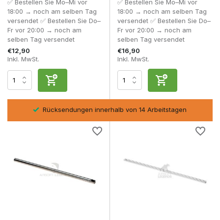
✅ Bestellen Sie Mo–Mi vor
✅ Bestellen Sie Mo–Mi vor
Korrekte Passform in der Hop-Up-Einheit
18:00 → noch am selben Tag
18:00 → noch am selben Tag
Abstimmung mit der Bewegung des Schlittens oder
versendet ✅ Bestellen Sie Do–
versendet ✅ Bestellen Sie Do–
Bolzens
Fr vor 20:00 → noch am
Fr vor 20:00 → noch am
Stabilisierung durch interne Distanzstücke
selben Tag versendet
selben Tag versendet
Eine falsche Passform kann die Zuführung und Konsistenz
€12,90
€16,90
beeinträchtigen.
Inkl. MwSt.
Inkl. MwSt.
Material & Konstruktion
GBB-Präzisionsläufe werden in der Regel aus rostfreiem
Stahl mit polierter Innenseite hergestellt.
sel
Rücksendungen innerhalb von 14 Arbeitstagen
Häufig vorkommende Merkmale:
CNC-gefräste Oberfläche
Enge Toleranzen
Korrosionsbeständiges Material
Hochglänzende Bohrung
Dies trägt zu einer konsistenten BB-Rotation und einer
verbesserten Gasausnutzung bei.
Was finden Sie in dieser Kategorie?