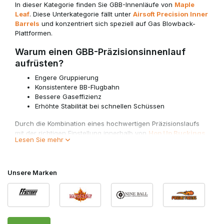
In dieser Kategorie finden Sie GBB-Innenläufe von
Maple
Leaf
. Diese Unterkategorie fällt unter
Airsoft Precision Inner
Barrels
und konzentriert sich speziell auf Gas Blowback-
Plattformen.
Warum einen GBB-Präzisionsinnenlauf
aufrüsten?
Engere Gruppierung
Konsistentere BB-Flugbahn
Bessere Gaseffizienz
Erhöhte Stabilität bei schnellen Schüssen
Durch die Kombination eines hochwertigen Präzisionslaufs
mit der richtigen Einstellung innerhalb von
Hop Up Buckings
Lesen Sie mehr
& Nubs
holen Sie das Maximum aus Ihrer GBB-Plattform
heraus.
6,01, 6,03 oder 6,05 für GBB?
Unsere Marken
Wie bei AEG-Systemen spielt auch hier der
Innendurchmesser eine wichtige Rolle.
6,01 mm