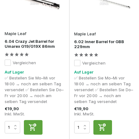
beeinflussen.
Mit einem hochwertigen
GBB-Innenlauf
optimieren Sie die
Präzision, Gaseffizienz und konsistente Leistung Ihrer Gas-
Blowback-Plattform.
Maple Leaf
Maple Leaf
6.04 Crazy Jet Barrel for
6.02 Inner Barrel for GBB
Umarex G19/G19X 86mm
229mm
Vergleichen
Vergleichen
Auf Lager
Auf Lager
✅ Bestellen Sie Mo–Mi vor
✅ Bestellen Sie Mo–Mi vor
18:00 → noch am selben Tag
18:00 → noch am selben Tag
versendet ✅ Bestellen Sie Do–
versendet ✅ Bestellen Sie Do–
Fr vor 20:00 → noch am
Fr vor 20:00 → noch am
selben Tag versendet
selben Tag versendet
€19,90
€19,90
Inkl. MwSt.
Inkl. MwSt.