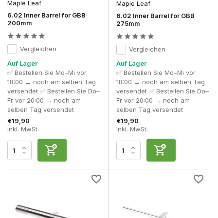
GBB-Präzisions-Innenläufe
Maple Leaf
Maple Leaf
Tight-Bore-Varianten
6.02 Inner Barrel for GBB
6.02 Inner Barrel for GBB
Verschiedene Längen für Pistolen und Gewehre
200mm
275mm
Gasplattform-spezifische Upgrades
GBB-Innenläufe eignen sich für Spieler, die maximale
Vergleichen
Vergleichen
Präzision und Effizienz aus ihrer Gas-Blowback-Replik
Auf Lager
Auf Lager
herausholen möchten.
✅ Bestellen Sie Mo–Mi vor
✅ Bestellen Sie Mo–Mi vor
Häufig gestellte Fragen
18:00 → noch am selben Tag
18:00 → noch am selben Tag
versendet ✅ Bestellen Sie Do–
versendet ✅ Bestellen Sie Do–
Macht ein Präzisionslauf bei GBB einen Unterschied?
Fr vor 20:00 → noch am
Fr vor 20:00 → noch am
Ja, vor allem in Bezug auf Gruppierung und Konsistenz.
selben Tag versendet
selben Tag versendet
€19,90
€19,90
Ist 6,01 für GBB geeignet?
Inkl. MwSt.
Inkl. MwSt.
Ja, vorausgesetzt, Sie verwenden hochwertige BBs und
führen eine gute Wartung durch.
Muss ich meinen Hop-Up bei einem Lauf-Upgrade
anpassen?
Ja, die richtige Einstellung innerhalb von
Hop Up Buckings &
Nubs
ist unerlässlich.
Hat die Lauflänge Einfluss auf die Gaseffizienz?
Ja, längere Läufe können die Gasausnutzung und Effizienz