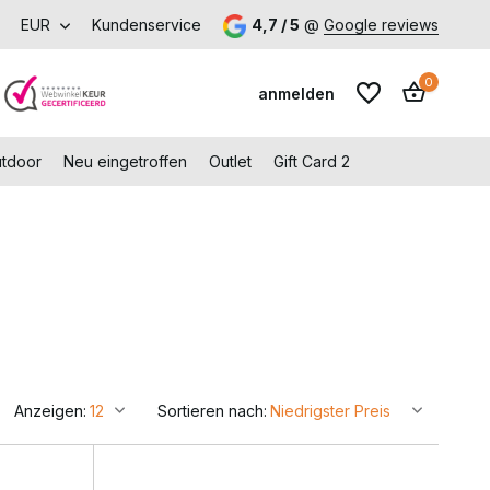
r Versand ab 150 € (DE)
EUR
Kundenservice
Besuchen Sie unseren Shop in Capell
4,7 / 5
@
Google reviews
0
anmelden
utdoor
Neu eingetroffen
Outlet
Gift Card 2
Benutzerkonto
Benutzerkonto
anlegen
anlegen
Anzeigen:
Sortieren nach: