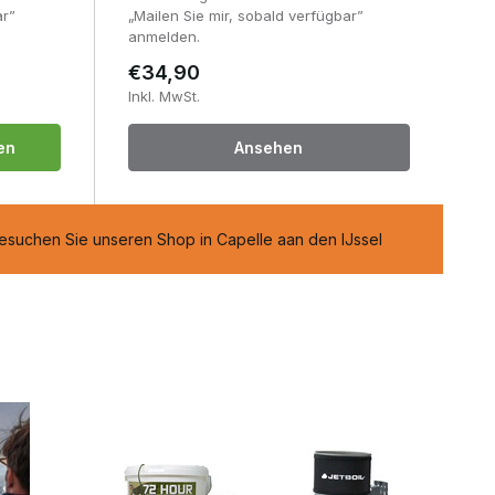
ar”
„Mailen Sie mir, sobald verfügbar”
anmelden.
€34,90
Inkl. MwSt.
en
Ansehen
suchen Sie unseren Shop in Capelle aan den IJssel