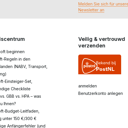
Melden Sie sich für unser
Newsletter an
iscentrum
Veilig & vertrouwd
verzenden
rsoft beginnen
oft-Regeln in den
landen (NABV, Transport,
ng)
oft-Einsteiger-Set,
anmelden
ändige Checkliste
Benutzerkonto anlegen
 vs. GBB vs. HPA – was
zu Ihnen?
oft-Budget-Leitfaden,
eg unter 150 €/300 €
fige Anfängerfehler (und