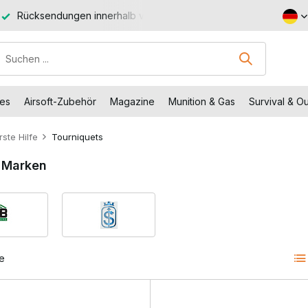
Rücksendungen innerhalb von 14 Arbeitstagen
Kostenlose
des
Airsoft-Zubehör
Magazine
Munition & Gas
Survival & O
rste Hilfe
Tourniquets
 Marken
e