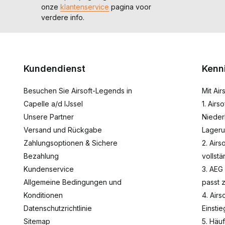
onze
klantenservice
pagina voor
verdere info.
Kundendienst
Kenn
Besuchen Sie Airsoft-Legends in
Mit Ai
Capelle a/d IJssel
1. Airs
Unsere Partner
Nieder
Versand und Rückgabe
Lageru
Zahlungsoptionen & Sichere
2. Airs
Bezahlung
vollst
Kundenservice
3. AEG
Allgemeine Bedingungen und
passt 
Konditionen
4. Airs
Datenschutzrichtlinie
Einsti
Sitemap
5. Häu