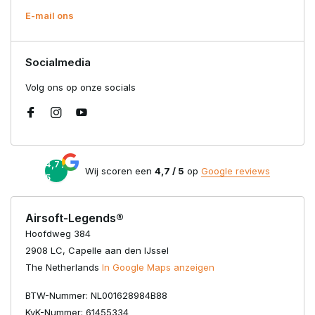
E-mail ons
Socialmedia
Volg ons op onze socials
4,7 /
Wij scoren een
4,7 / 5
op
Google reviews
5
Airsoft-Legends®
Hoofdweg 384
2908 LC, Capelle aan den IJssel
The Netherlands
In Google Maps anzeigen
BTW-Nummer: NL001628984B88
KvK-Nummer: 61455334