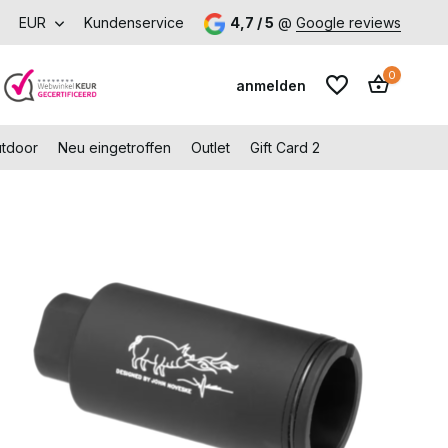
r Versand ab 150 € (DE)
EUR
Kundenservice
Besuchen Sie unseren Shop in Capell
4,7 / 5
@
Google reviews
0
anmelden
utdoor
Neu eingetroffen
Outlet
Gift Card 2
Benutzerkonto
Benutzerkonto
anlegen
anlegen