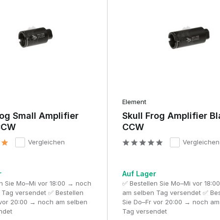
m-Gewinde montiert, meist linksdrehend (CCW). Überprüfen Sie imm
er auswählen.
Element
 Genauigkeit Ihrer Replik.
rog Small Amplifier
Skull Frog Amplifier B
CCW
CCW
ion
Vergleichen
Vergleichen
um gefertigt, was für eine starke und langlebige Konstruktion sorgt
t darauf ausgelegt, Schallwellen effizient nach vorne zu leiten.
r
Auf Lager
winde und garantiert langfristige Zuverlässigkeit.
en Sie Mo–Mi vor 18:00 → noch
✅ Bestellen Sie Mo–Mi vor 18:0
 Tag versendet ✅ Bestellen
am selben Tag versendet ✅ Bes
 vor 20:00 → noch am selben
Sie Do–Fr vor 20:00 → noch am
ndet
Tag versendet
nd einem Schalldämpfer?