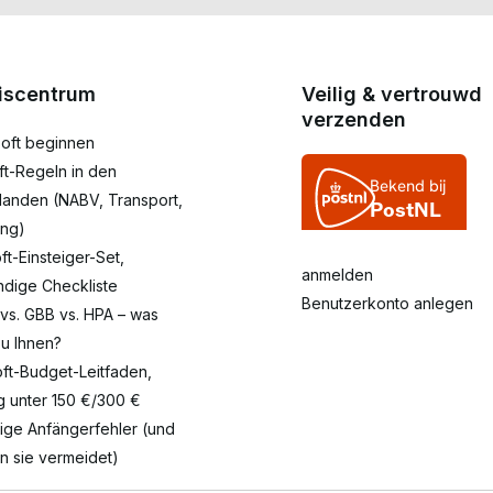
iscentrum
Veilig & vertrouwd
verzenden
rsoft beginnen
oft-Regeln in den
landen (NABV, Transport,
ng)
oft-Einsteiger-Set,
anmelden
ändige Checkliste
Benutzerkonto anlegen
 vs. GBB vs. HPA – was
zu Ihnen?
oft-Budget-Leitfaden,
eg unter 150 €/300 €
fige Anfängerfehler (und
n sie vermeidet)