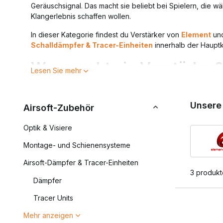
Geräuschsignal. Das macht sie beliebt bei Spielern, die w
Klangerlebnis schaffen wollen.
In dieser Kategorie findest du Verstärker von
Element
un
Schalldämpfer & Tracer-Einheiten
innerhalb der Haupt
Was macht ein Verstärker?
Lesen Sie mehr
Ein Verstärker bündelt die Luftbewegung beim Schuss und 
fokussierter, was besonders bei AEG- und HPA-Plattformen 
Unsere
Airsoft-Zubehör
Wichtige Merkmale von Airsoft-Verstärkern:
Optik & Visiere
Verstärkt und lenkt das Schussgeräusch nach vorne
Verbessert das realistische Erlebnis deiner Replik
Montage- und Schienensysteme
Kompatibel mit Standard-14-mm-Gewinde
Airsoft-Dämpfer & Tracer-Einheiten
Erhältlich in verschiedenen Ausführungen und Läng
3 produkt
Dämpfer
Verstärker werden häufig bei CQB- und Assault-Konfigurat
hörbare Präsenz zu erzielen.
Tracer Units
Kompatibilität und Montag
Mehr anzeigen