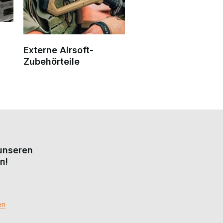
Externe Airsoft-
Zubehörteile
 unseren
n!
en