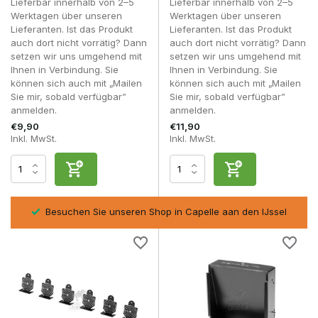
Lieferbar innerhalb von 2–5
Lieferbar innerhalb von 2–5
Werktagen über unseren
Werktagen über unseren
Airsoft-Zielscheiben sind unverzichtbar für Spieler, die ihre
Lieferanten. Ist das Produkt
Lieferanten. Ist das Produkt
Fähigkeiten verbessern und ihr Setup optimal nutzen
auch dort nicht vorrätig? Dann
auch dort nicht vorrätig? Dann
möchten.
setzen wir uns umgehend mit
setzen wir uns umgehend mit
Ihnen in Verbindung. Sie
Ihnen in Verbindung. Sie
Häufig gestellte Fragen
können sich auch mit „Mailen
können sich auch mit „Mailen
Welche Zielscheiben eignen sich am besten für
Sie mir, sobald verfügbar”
Sie mir, sobald verfügbar”
Anfänger?
anmelden.
anmelden.
Papierzielscheiben sind ideal, um mit dem Präzisionstraining
€9,90
€11,90
zu beginnen.
Inkl. MwSt.
Inkl. MwSt.
Kann ich Zielscheiben zu Hause verwenden?
Ja, vorausgesetzt, du hast eine sichere Umgebung und
achtest auf den Untergrund.
Was ist besser, Papier- oder Metallziele?
apelle aan den IJssel
Rücksendungen innerhalb von 14 Arb
Papier für Präzision, Metall für sofortiges Feedback.
Wie verbessere ich meine Schießfertigkeiten?
Durch regelmäßiges Training mit konstanten Entfernungen
und Zielen.
Mit den richtigen
Airsoft-Zielen
arbeitest du gezielt an deiner
Präzision, Kontrolle und deinem Selbstvertrauen, sowohl zu