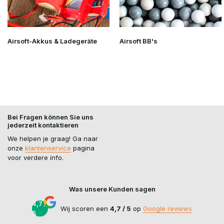
Airsoft-Akkus & Ladegeräte
Airsoft BB's
Bei Fragen können Sie uns
jederzeit kontaktieren
We helpen je graag! Ga naar
onze
klantenservice
pagina
voor verdere info.
Was unsere Kunden sagen
4,7 /
Wij scoren een
4,7 / 5
op
Google reviews
5