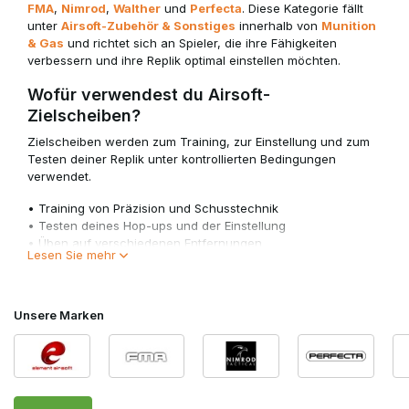
FMA
,
Nimrod
,
Walther
und
Perfecta
. Diese Kategorie fällt
unter
Airsoft-Zubehör & Sonstiges
innerhalb von
Munition
& Gas
und richtet sich an Spieler, die ihre Fähigkeiten
verbessern und ihre Replik optimal einstellen möchten.
Wofür verwendest du Airsoft-
Zielscheiben?
Zielscheiben werden zum Training, zur Einstellung und zum
Testen deiner Replik unter kontrollierten Bedingungen
verwendet.
• Training von Präzision und Schusstechnik
• Testen deines Hop-ups und der Einstellung
• Üben auf verschiedenen Entfernungen
Lesen Sie mehr
• Verbessern der Konsistenz pro Schuss
Zielgerichtetes Training hilft dir, auf dem Spielfeld schneller
und präziser zu werden.
Unsere Marken
Verschiedene Arten von Zielscheiben
Je nach deinem Trainingsziel und deiner Umgebung stehen
verschiedene Arten von Zielscheiben zur Verfügung.